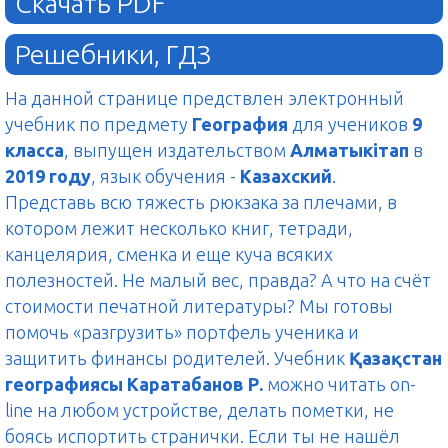
Скачать PDF
Решебники, ГДЗ
На данной странице предствлен электронный
учебник по предмету
География
для учеников
9
класса
, выпущен издательством
Алматыкітап
в
2019 году
, язык обучения -
Казахский
.
Представь всю тяжесть рюкзака за плечами, в
котором лежит несколько книг, тетради,
канцелярия, сменка и еще куча всяких
полезностей. Не малый вес, правда? А что на счёт
стоимости печатной литературы? Мы готовы
помочь «разгрузить» портфель ученика и
защитить финансы родителей. Учебник
Қазақстан
географиясы Каратабанов Р.
можно читать on-
line на любом устройстве, делать пометки, не
боясь испортить странички. Если ты не нашёл