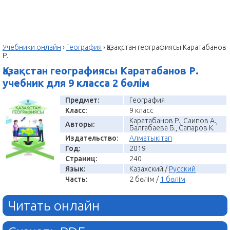
Учебники онлайн
›
География
›
Қазақстан географиясы Каратабанов
Р.
Қазақстан географиясы Каратабанов Р.
учебник для 9 класса 2 бөлім
Предмет:
География
Класс:
9 класс
Каратабанов Р., Саипов А.,
Авторы:
Балгабаева Б., Сапаров К.
Издательство:
Алматыкітап
Год:
2019
Страниц:
240
Язык:
Казахский /
Русский
Часть:
2 бөлім /
1 бөлім
Читать онлайн