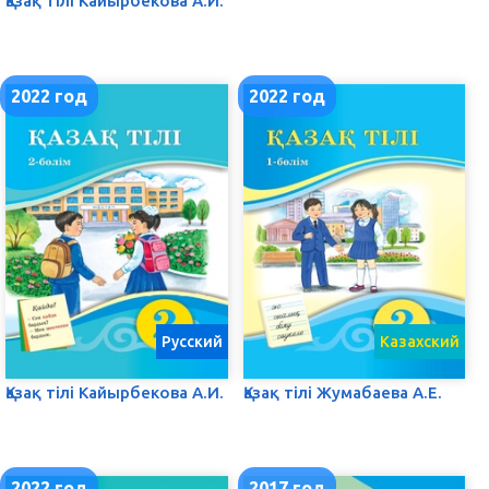
Қазақ тілі Кайырбекова А.И.
2022 год
2022 год
Русский
Казахский
Қазақ тілі Кайырбекова А.И.
Қазақ тілі Жумабаева А.Е.
2022 год
2017 год