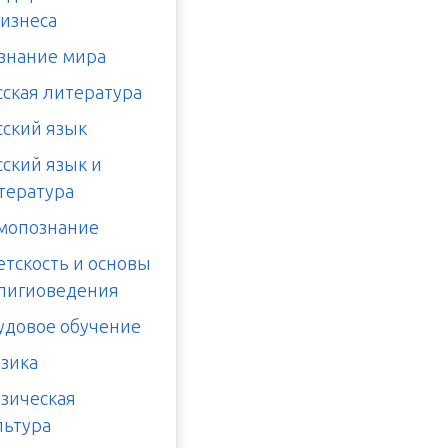
бизнеса
знание мира
сская литература
сский язык
сский язык и
тература
мопознание
етскость и основы
лигиоведения
удовое обучение
зика
зическая
льтура