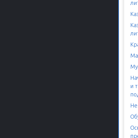
ли
Ка
Ка
ли
Кр
Ма
Му
На
и 
по
Не
Об
Ос
пр