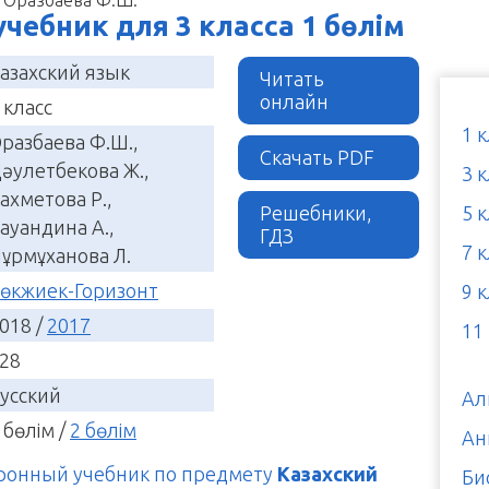
 учебник для 3 класса 1 бөлім
азахский язык
Читать
онлайн
 класс
1 
разбаева Ф.Ш.,
Скачать PDF
әулетбекова Ж.,
3 
ахметова Р.,
Решебники,
5 
ауандина А.,
ГДЗ
7 
ұрмұханова Л.
өкжиек-Горизонт
9 
018 /
2017
11
28
усский
Ал
 бөлім /
2 бөлім
Ан
тронный учебник по предмету
Казахский
Би