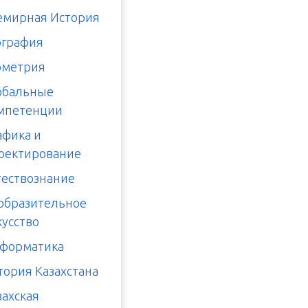
емирная История
ография
ометрия
обальные
мпетенции
афика и
оектирование
тествознание
образительное
кусство
форматика
тория Казахстана
захская