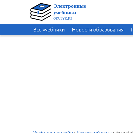
Все учебники
Новости образования
Учебники онлайн
›
Казахский язык
›
Қазақ т