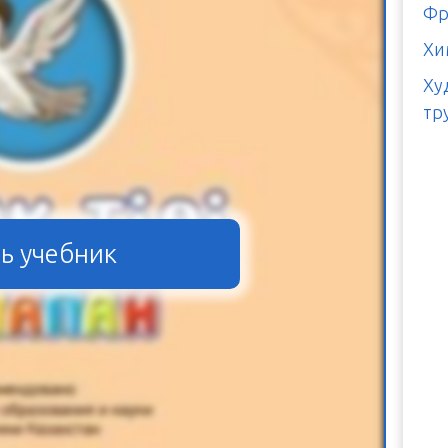
Фр
Хи
Ху
тр
ь учебник