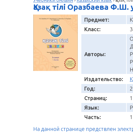
Қазақ тілі Оразбаева Ф.Ш.
Предмет:
К
Класс:
3
О
Д
Авторы:
Р
Р
Н
Издательство:
К
Год:
2
Страниц:
1
Язык:
Р
Часть:
1
На данной странице предствлен элек