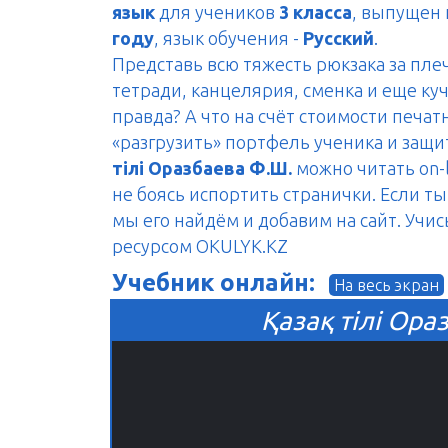
язык
для учеников
3 класса
, выпущен
году
, язык обучения -
Русский
.
Представь всю тяжесть рюкзака за пле
тетради, канцелярия, сменка и еще куч
правда? А что на счёт стоимости печа
«разгрузить» портфель ученика и защ
тілі Оразбаева Ф.Ш.
можно читать on-l
не боясь испортить странички. Если т
мы его найдём и добавим на сайт. Учис
ресурсом OKULYK.KZ
Учебник онлайн:
На весь экран
Қазақ тілі Ора