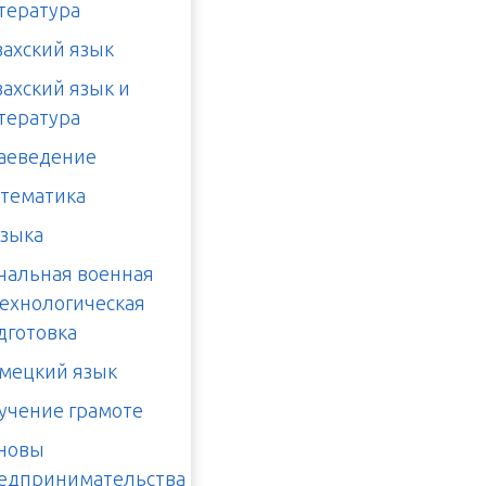
тература
захский язык
захский язык и
тература
аеведение
тематика
зыка
чальная военная
технологическая
дготовка
мецкий язык
учение грамоте
новы
едпринимательства