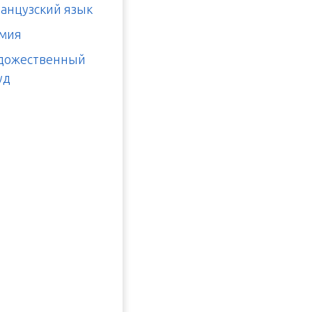
анцузский язык
мия
дожественный
уд