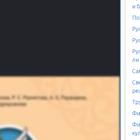
и 
По
Ру
Ру
Ру
ли
Са
Св
ре
Тр
Фи
Фи
ку