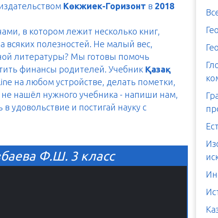
 издательством
Көкжиек-Горизонт
в
2018
Вс
Ге
чами, в котором лежит несколько книг,
а всяких полезностей. Не малый вес,
Ге
тной литературы? Мы готовы помочь
Гл
итить финансы родителей. Учебник
Қазақ
ко
ine на любом устройстве, делать пометки,
ы не нашёл нужного учебника - напиши нам,
Гр
ь в удовольствие и постигай науку с
пр
Ес
Из
збаева Ф.Ш. 3 класс
ис
Ин
Ис
Ка