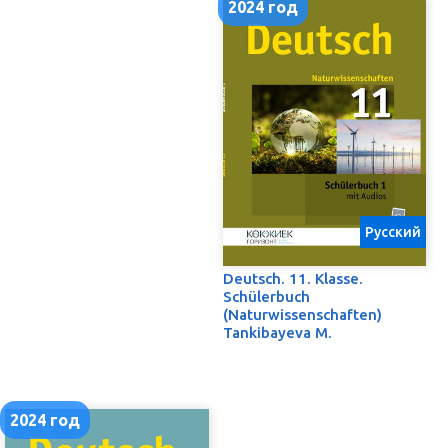
2024 год
Русский
Deutsch. 11. Klasse.
Schülerbuch
(Naturwissenschaften)
Tankibayeva M.
2024 год