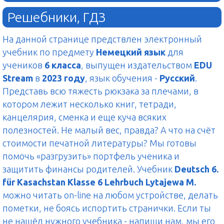
Решебники, ГДЗ
На данной странице предствлен электронный
учебник по предмету
Немецкий язык
для
учеников
6 класса
, выпущен издательством
EDU
Stream
в
2023 году
, язык обучения -
Русский
.
Представь всю тяжесть рюкзака за плечами, в
котором лежит несколько книг, тетради,
канцелярия, сменка и еще куча всяких
полезностей. Не малый вес, правда? А что на счёт
стоимости печатной литературы? Мы готовы
помочь «разгрузить» портфель ученика и
защитить финансы родителей. Учебник
Deutsch 6.
für Kasachstan Klasse 6 Lehrbuch Lytajewa M.
можно читать on-line на любом устройстве, делать
пометки, не боясь испортить странички. Если ты
не нашёл нужного учебника - напиши нам, мы его