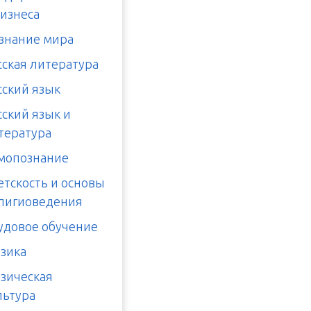
бизнеса
знание мира
сская литература
сский язык
сский язык и
тература
мопознание
етскость и основы
лигиоведения
удовое обучение
зика
зическая
льтура