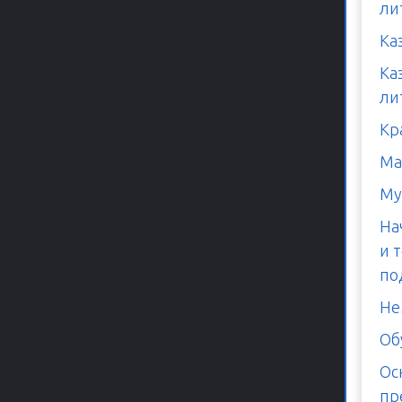
ли
Ка
Ка
ли
Кр
Ма
Му
На
и 
по
Не
Об
Ос
пр