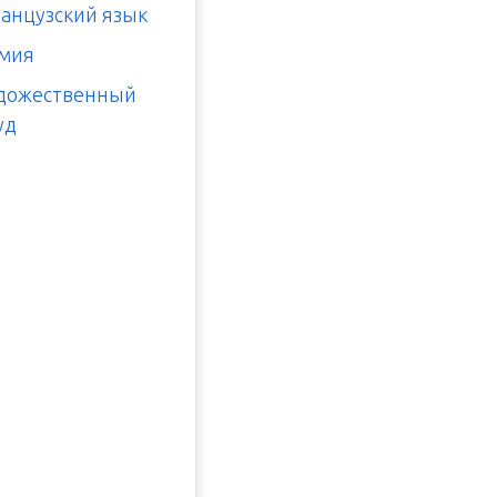
анцузский язык
мия
дожественный
уд