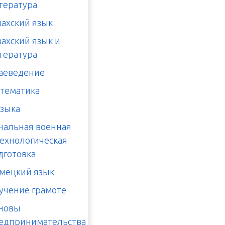
тература
захский язык
захский язык и
тература
аеведение
тематика
зыка
чальная военная
технологическая
дготовка
мецкий язык
учение грамоте
новы
едпринимательства