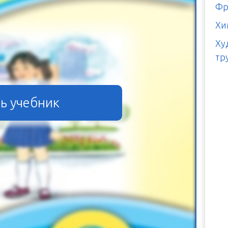
Фр
Хи
Ху
тр
ь учебник