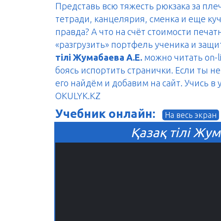
Представь всю тяжесть рюкзака за пле
тетради, канцелярия, сменка и еще куч
правда? А что на счёт стоимости печа
«разгрузить» портфель ученика и защ
тілі Жумабаева А.Е.
можно читать on-l
боясь испортить странички. Если ты н
его найдём и добавим на сайт. Учись в
OKULYK.KZ
Учебник онлайн:
На весь экран
Қазақ тілі Жум