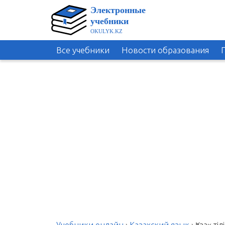
Все учебники
Новости образования
Учебники онлайн
›
Казахский язык
›
Қазақ ті