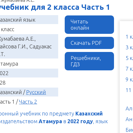
 учебник для 2 класса Часть 1
азахский язык
Читать
онлайн
 класс
1 
умабаева А.Е.,
Скачать PDF
айсова Г.И., Садуакас
3 
.Т.
Решебники,
5 
тамура
ГДЗ
7 
022
9 
28
11
азахский /
Русский
асть 1 /
Часть 2
Ал
тронный учебник по предмету
Казахский
Ан
 издательством
Атамура
в
2022 году
, язык
Би