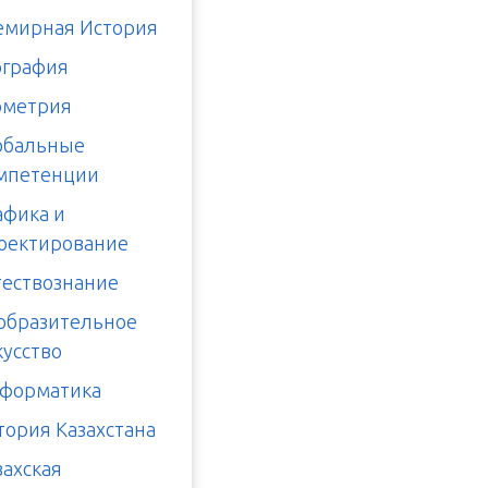
емирная История
ография
ометрия
обальные
мпетенции
афика и
оектирование
тествознание
образительное
кусство
форматика
тория Казахстана
захская