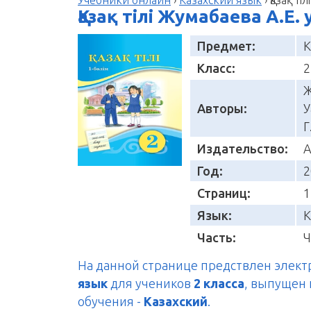
Қазақ тілі Жумабаева А.Е.
Предмет:
К
Класс:
2
Ж
Авторы:
У
Г
Издательство:
А
Год:
2
Страниц:
1
Язык:
К
Часть:
Ч
На данной странице предствлен элек
язык
для учеников
2 класса
, выпущен
обучения -
Казахский
.