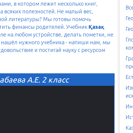
чами, в котором лежит несколько книг,
Вс
а всяких полезностей. Не малый вес,
Ге
тной литературы? Мы готовы помочь
итить финансы родителей. Учебник
Қазақ
Ге
ine на любом устройстве, делать пометки, не
Гл
е нашёл нужного учебника - напиши нам, мы
ко
 удовольствие и постигай науку с ресурсом
Гр
пр
Ес
абаева А.Е. 2 класс
Из
ис
Ин
Ис
Ка