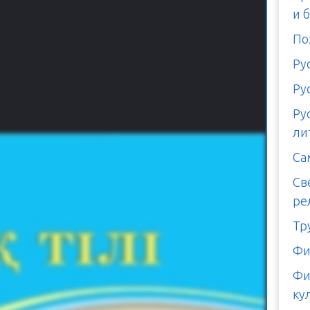
и 
По
Ру
Ру
Ру
ли
Са
Св
ре
Тр
Фи
Фи
ку