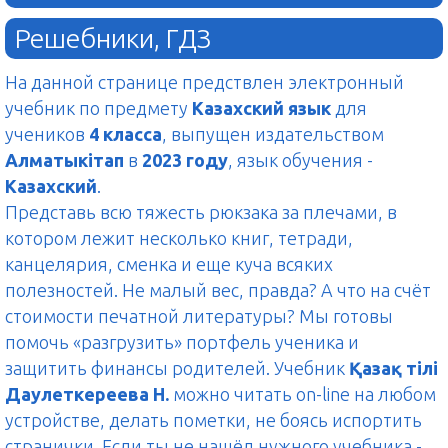
Решебники, ГДЗ
На данной странице предствлен электронный
учебник по предмету
Казахский язык
для
учеников
4 класса
, выпущен издательством
Алматыкітап
в
2023 году
, язык обучения -
Казахский
.
Представь всю тяжесть рюкзака за плечами, в
котором лежит несколько книг, тетради,
канцелярия, сменка и еще куча всяких
полезностей. Не малый вес, правда? А что на счёт
стоимости печатной литературы? Мы готовы
помочь «разгрузить» портфель ученика и
защитить финансы родителей. Учебник
Қазақ тілі
Даулеткереева Н.
можно читать on-line на любом
устройстве, делать пометки, не боясь испортить
странички. Если ты не нашёл нужного учебника -