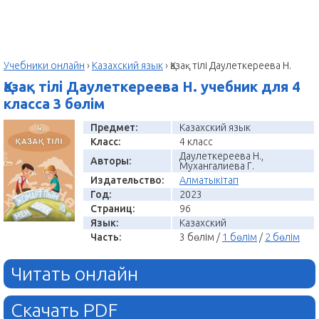
Учебники онлайн
›
Казахский язык
›
Қазақ тілі Даулеткереева Н.
Қазақ тілі Даулеткереева Н. учебник для 4
класса 3 бөлім
Предмет:
Казахский язык
Класс:
4 класс
Даулеткереева Н.,
Авторы:
Мухангалиева Г.
Издательство:
Алматыкітап
Год:
2023
Страниц:
96
Язык:
Казахский
Часть:
3 бөлім /
1 бөлім
/
2 бөлім
Читать онлайн
Скачать PDF