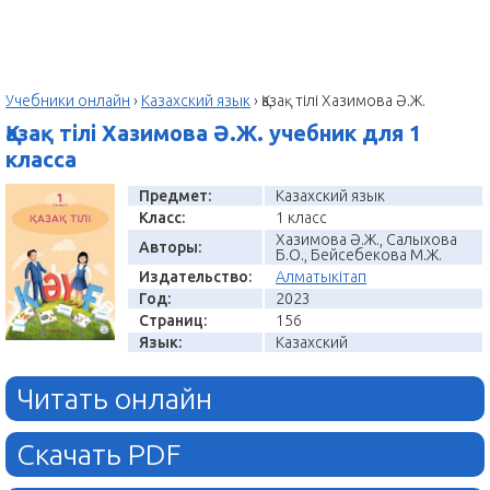
Учебники онлайн
›
Казахский язык
›
Қазақ тілі Хазимова Ә.Ж.
Қазақ тілі Хазимова Ә.Ж. учебник для 1
класса
Предмет:
Казахский язык
Класс:
1 класс
Хазимова Ә.Ж., Салыхова
Авторы:
Б.О., Бейсебекова М.Ж.
Издательство:
Алматыкітап
Год:
2023
Страниц:
156
Язык:
Казахский
Читать онлайн
Скачать PDF