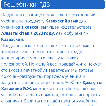
Решебники, ГДЗ
На данной странице предствлен электронный
учебник по предмету
Казахский язык
для
учеников
1 класса
, выпущен издательством
Алматыкітап
в
2023 году
, язык обучения -
Казахский
.
Представь всю тяжесть рюкзака за плечами, в
котором лежит несколько книг, тетради,
канцелярия, сменка и еще куча всяких
полезностей. Не малый вес, правда? А что на счёт
стоимости печатной литературы? Мы готовы
помочь «разгрузить» портфель ученика и
защитить финансы родителей. Учебник
Қазақ тілі
Хазимова Ә.Ж.
можно читать on-line на любом
устройстве, делать пометки, не боясь испортить
странички. Если ты не нашёл нужного учебника -