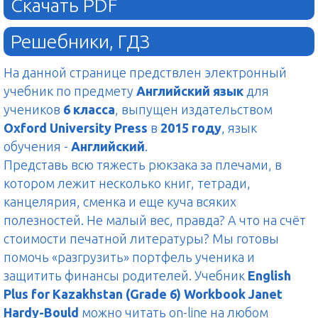
Скачать PDF
Решебники, ГДЗ
На данной странице предствлен электронный
учебник по предмету
Английский язык
для
учеников
6 класса
, выпущен издательством
Oxford University Press
в
2015 году
, язык
обучения -
Английский
.
Представь всю тяжесть рюкзака за плечами, в
котором лежит несколько книг, тетради,
канцелярия, сменка и еще куча всяких
полезностей. Не малый вес, правда? А что на счёт
стоимости печатной литературы? Мы готовы
помочь «разгрузить» портфель ученика и
защитить финансы родителей. Учебник
English
Plus for Kazakhstan (Grade 6) Workbook Janet
Hardy-Bould
можно читать on-line на любом