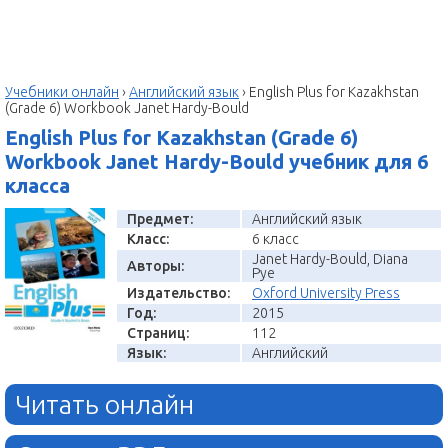
Учебники онлайн
›
Английский язык
›
English Plus for Kazakhstan
(Grade 6) Workbook Janet Hardy-Bould
English Plus for Kazakhstan (Grade 6)
Workbook Janet Hardy-Bould учебник для 6
класса
Предмет:
Английский язык
Класс:
6 класс
Janet Hardy-Bould, Diana
Авторы:
Pye
Издательство:
Oxford University Press
Год:
2015
Страниц:
112
Язык:
Английский
Читать онлайн