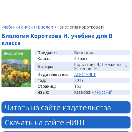
Учебники онлайн
›
Биология
›
Биология Короткова И.
Биология Короткова И. учебник для 8
класса
Предмет:
Биология
Класс:
8 класс
Короткова И., Джежерия Т.,
Авторы:
Жакенова Ж.
Издательство:
АОО "НИШ"
Год:
2019
Страниц:
152
Язык:
Казахский /
Русский
Читать на сайте издательства
Скачать на сайте НИШ