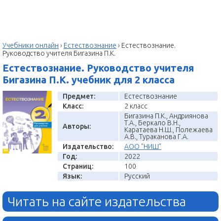
Учебники онлайн
›
Естествознание
›
Естествознание.
Руководство учителя Бигазина П.К.
Естествознание. Руководство учителя
Бигазина П.К. учебник для 2 класса
Предмет:
Естествознание
Класс:
2 класс
Бигазина П.К., Андриянова
Т.А., Беркало В.Н.,
Авторы:
Каратаева Н.Ш., Полежаева
А.В., Тураканова Г.А.
Издательство:
АОО "НИШ"
Год:
2022
Страниц:
100
Язык:
Русский
Читать на сайте издательства