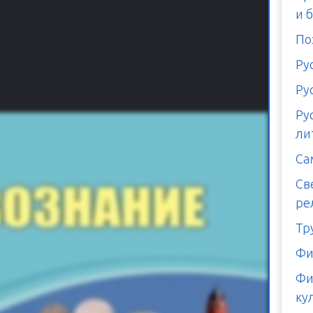
и 
По
Ру
Ру
Ру
ли
Са
Св
ре
Тр
Фи
Фи
ку