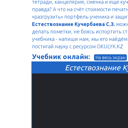
тетради, канцелярия, сменка и еще куч
правда? А что на счёт стоимости печа
«разгрузить» портфель ученика и защ
Естествознание Кучербаева C.З.
можно
делать пометки, не боясь испортить с
учебника - напиши нам, мы его найдём 
постигай науку с ресурсом OKULYK.KZ
Учебник онлайн:
На весь экран
Естествознание Ку