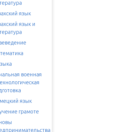
тература
захский язык
захский язык и
тература
аеведение
тематика
зыка
чальная военная
технологическая
дготовка
мецкий язык
учение грамоте
новы
едпринимательства