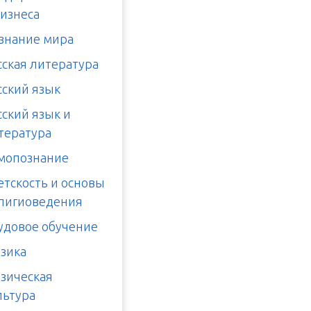
бизнеса
знание мира
сская литература
сский язык
сский язык и
тература
мопознание
етскость и основы
лигиоведения
удовое обучение
зика
зическая
льтура