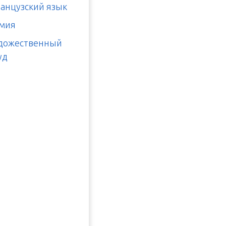
анцузский язык
мия
дожественный
уд