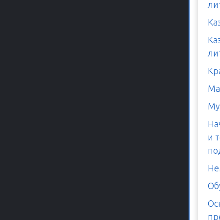
ли
Ка
Ка
ли
Кр
Ма
Му
На
и 
по
Не
Об
Ос
пр