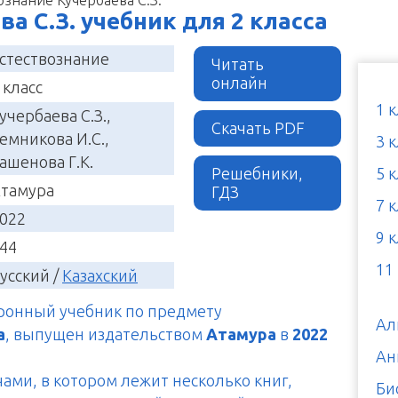
а C.З. учебник для 2 класса
стествознание
Читать
онлайн
 класс
1 
учербаева C.З.,
Скачать PDF
емникова И.С.,
3 
ашенова Г.К.
Решебники,
5 
тамура
ГДЗ
7 
022
9 
44
11
усский /
Казахский
тронный учебник по предмету
Ал
а
, выпущен издательством
Атамура
в
2022
Ан
чами, в котором лежит несколько книг,
Би