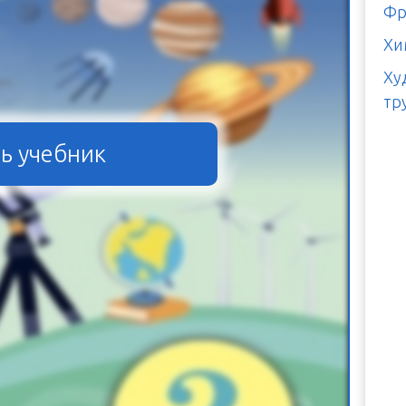
Фр
Хи
Ху
тр
ь учебник