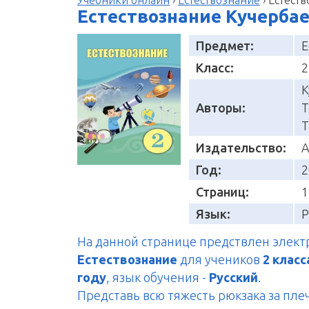
Естествознание Кучербаев
Предмет:
Е
Класс:
2
К
Авторы:
Т
Т
Издательство:
А
Год:
2
Страниц:
1
Язык:
Р
На данной странице предствлен элек
Естествознание
для учеников
2 класс
году
, язык обучения -
Русский
.
Представь всю тяжесть рюкзака за пле