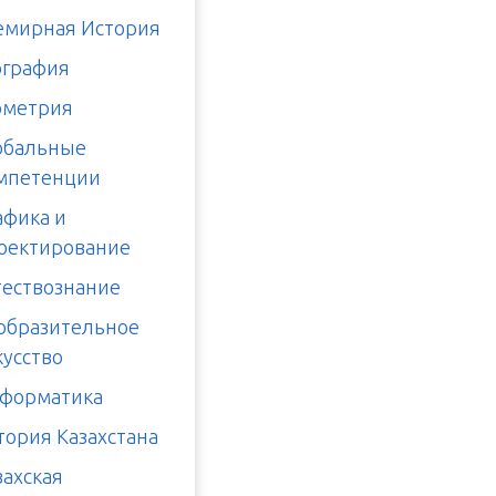
емирная История
ография
ометрия
обальные
мпетенции
афика и
оектирование
тествознание
образительное
кусство
форматика
тория Казахстана
захская