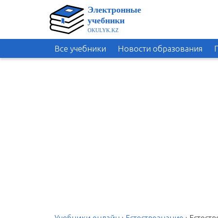
Все учебники
Новости образования
Учебники онлайн
›
Естествознание
›
Естеств