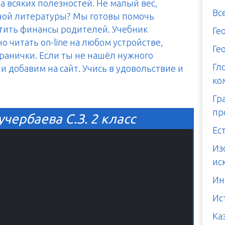
а всяких полезностей. Не малый вес,
Вс
тной литературы? Мы готовы помочь
итить финансы родителей. Учебник
Ге
 читать on-line на любом устройстве,
Ге
транички. Если ты не нашёл нужного
Гл
и добавим на сайт. Учись в удовольствие и
ко
Гр
пр
чербаева C.З. 2 класс
Ес
Из
ис
Ин
Ис
Ка