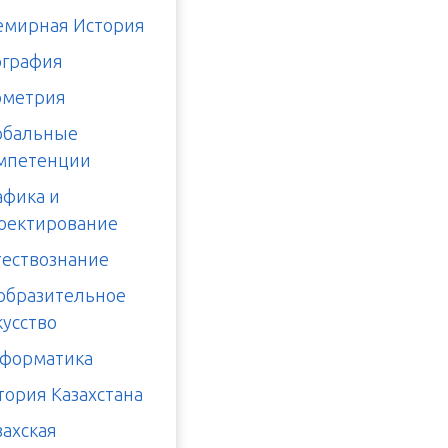
емирная История
ография
ометрия
обальные
мпетенции
афика и
оектирование
тествознание
образительное
кусство
форматика
тория Казахстана
захская