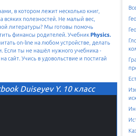
Вс
чами, в котором лежит несколько книг,
Ге
а всяких полезностей. Не малый вес,
тной литературы? Мы готовы помочь
Ге
итить финансы родителей. Учебник
Physics.
Гл
итать on-line на любом устройстве, делать
ко
. Если ты не нашёл нужного учебника -
а сайт. Учись в удовольствие и постигай
Гр
пр
Ес
tbook Duiseyev Y. 10 класс
Из
ис
Ин
Ис
Ка