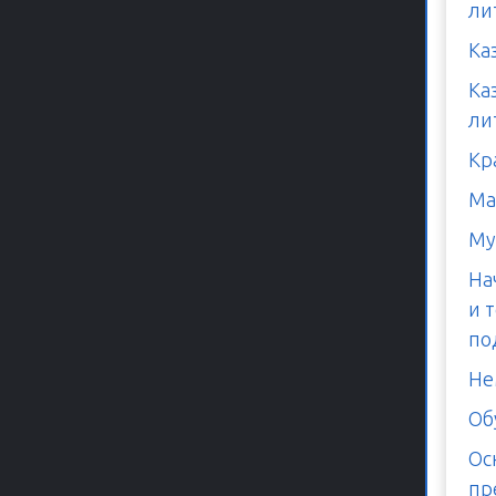
ли
Ка
Ка
ли
Кр
Ма
Му
На
и 
по
Не
Об
Ос
пр