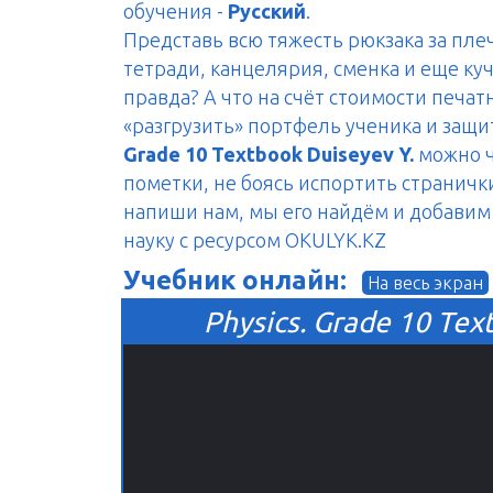
обучения -
Русский
.
Представь всю тяжесть рюкзака за пле
тетради, канцелярия, сменка и еще куч
правда? А что на счёт стоимости печа
«разгрузить» портфель ученика и защ
Grade 10 Textbook Duiseyev Y.
можно ч
пометки, не боясь испортить странички
напиши нам, мы его найдём и добавим н
науку с ресурсом OKULYK.KZ
Учебник онлайн:
На весь экран
Physics. Grade 10 Tex