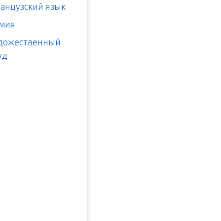
анцузский язык
мия
дожественный
уд