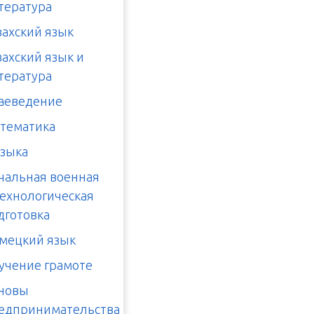
тература
захский язык
захский язык и
тература
аеведение
тематика
зыка
чальная военная
технологическая
дготовка
мецкий язык
учение грамоте
новы
едпринимательства