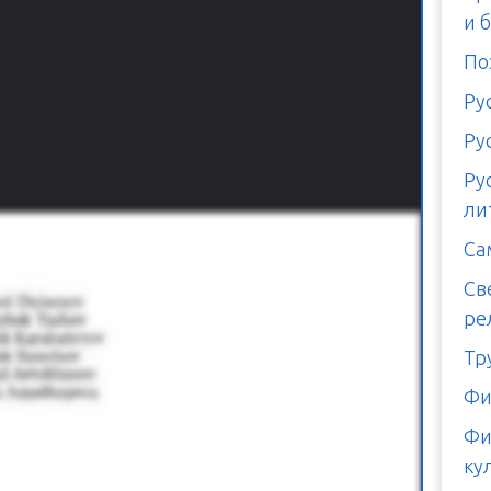
и 
По
Ру
Ру
Ру
ли
Са
Св
ре
Тр
Фи
Фи
ку