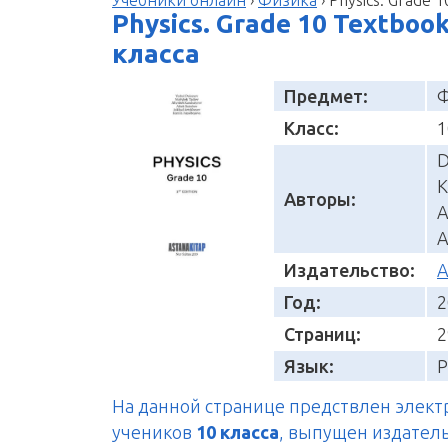
Physics. Grade 10 Textboo
класса
Предмет:
Ф
Класс:
1
D
K
Авторы:
A
A
Издательство:
А
Год:
2
Страниц:
2
Язык:
Р
На данной странице предствлен элек
учеников
10 класса
, выпущен издател