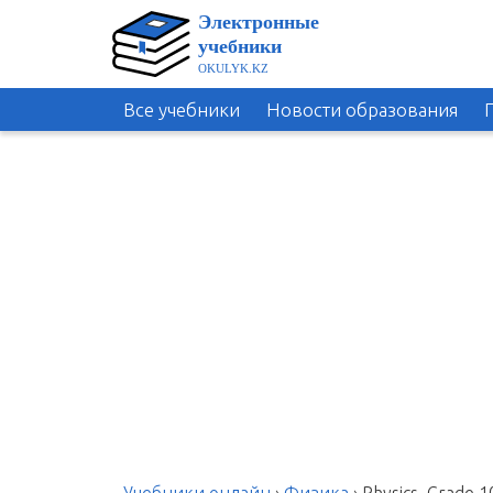
Все учебники
Новости образования
Учебники онлайн
›
Физика
›
Physics. Grade 1