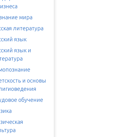
бизнеса
знание мира
сская литература
сский язык
сский язык и
тература
мопознание
етскость и основы
лигиоведения
удовое обучение
зика
зическая
льтура