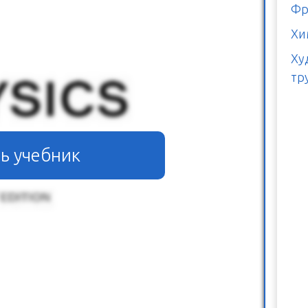
Фр
Хи
Ху
тр
ь учебник