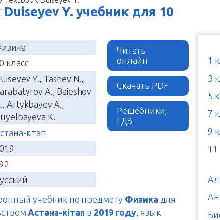
k Duiseyev Y. учебник для 10
изика
Читать
онлайн
1 
0 класс
3 
uiseyev Y., Tashev N.,
Скачать PDF
arabatyrov A., Baieshov
5 
., Artykbayev A.,
Решебники,
7 
uyelbayeva K.
ГДЗ
9 
стана-кітап
019
11
92
Ал
усский
Ан
тронный учебник по предмету
Физика
для
ьством
Астана-кітап
в
2019 году
, язык
Би