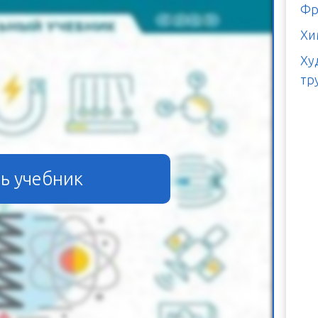
Фр
Хи
Ху
тр
ь учебник