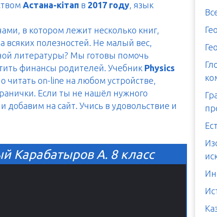
ством
Астана-кітап
в
2017 году
, язык
Вс
Ге
чами, в котором лежит несколько книг,
а всяких полезностей. Не малый вес,
Ге
тной литературы? Мы готовы помочь
Гл
итить финансы родителей. Учебник
Physics
ко
 читать on-line на любом устройстве,
транички. Если ты не нашёл нужного
Гр
и добавим на сайт. Учись в удовольствие и
пр
Ес
Из
й Карабатыров А. 8 класс
ис
Ин
Ис
Ка