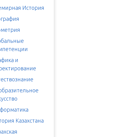
емирная История
ография
ометрия
обальные
мпетенции
афика и
оектирование
тествознание
образительное
кусство
форматика
тория Казахстана
захская