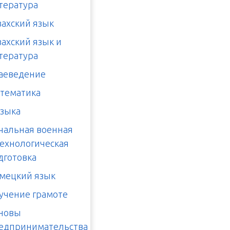
тература
захский язык
захский язык и
тература
аеведение
тематика
зыка
чальная военная
технологическая
дготовка
мецкий язык
учение грамоте
новы
едпринимательства