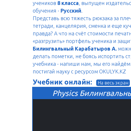
учеников
8 класса
, выпущен издатель
обучения -
Русский
.
Представь всю тяжесть рюкзака за пле
тетради, канцелярия, сменка и еще куч
правда? А что на счёт стоимости печа
«разгрузить» портфель ученика и защ
Билингвальный Карабатыров А.
можно
делать пометки, не боясь испортить с
учебника - напиши нам, мы его найдём 
постигай науку с ресурсом OKULYK.KZ
Учебник онлайн:
На весь экран
Physics Билингвальны