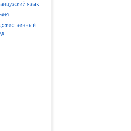
анцузский язык
мия
дожественный
уд