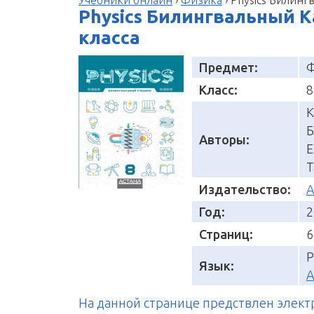
Physics Билингвальный К
класса
Предмет:
Ф
Класс:
8
К
Б
Авторы:
Е
Т
Издательство:
А
Год:
2
Страниц:
6
Р
Язык:
А
На данной странице предствлен элек