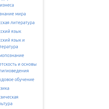
бизнеса
знание мира
сская литература
сский язык
сский язык и
тература
мопознание
етскость и основы
лигиоведения
удовое обучение
зика
зическая
льтура