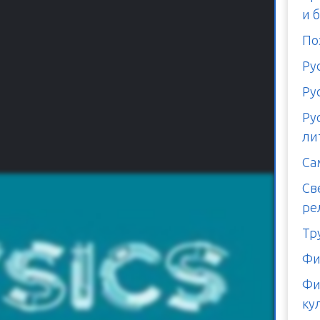
и 
По
Ру
Ру
Ру
ли
Са
Св
ре
Тр
Фи
Фи
ку