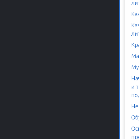
ли
Ка
Ка
ли
Кр
Ма
Му
На
и 
по
Не
Об
Ос
пр