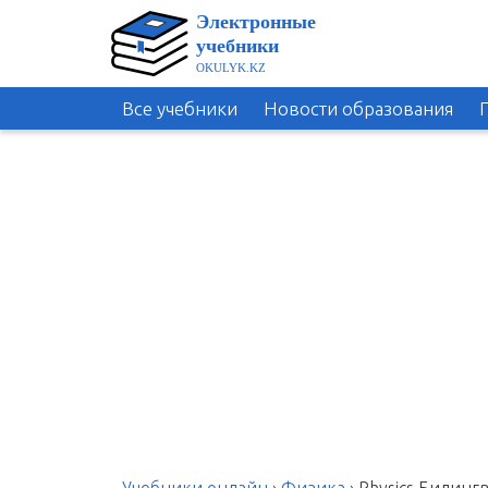
Все учебники
Новости образования
Учебники онлайн
›
Физика
›
Physics Билинг