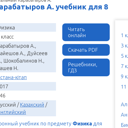
арабатыров А. учебник для 8
изика
Читать
онлайн
1 
 класс
3 
арабатыров А.,
Скачать PDF
айешов А., Дуйсеев
5 
., Шокобалинов Н.,
Решебники,
7 
ашев Н.
ГДЗ
9 
стана-кітап
017
11
46
Ал
усский /
Казахский
/
нглийский
Ан
тронный учебник по предмету
Физика
для
Би