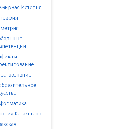
емирная История
ография
ометрия
обальные
мпетенции
афика и
оектирование
тествознание
образительное
кусство
форматика
тория Казахстана
захская