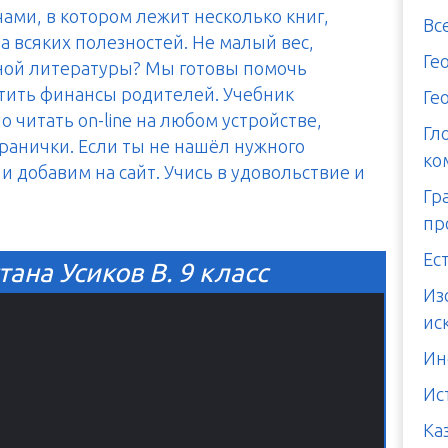
чами, в котором лежит несколько книг,
Вс
а всяких полезностей. Не малый вес,
Ге
тной литературы? Мы готовы помочь
итить финансы родителей. Учебник
Ге
 читать on-line на любом устройстве,
Гл
транички. Если ты не нашёл нужного
ко
и добавим на сайт. Учись в удовольствие и
Гр
пр
Ес
ана Усиков В. 9 класс
Из
ис
Ин
Ис
Ка