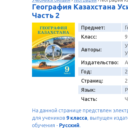
География Казахстана Уси
Часть 2
Предмет:
Г
Класс:
9
У
Авторы:
У
Издательство:
А
Год:
2
Страниц:
2
Язык:
Р
Часть:
Ч
На данной странице предствлен элек
для учеников
9 класса
, выпущен изда
обучения -
Русский
.