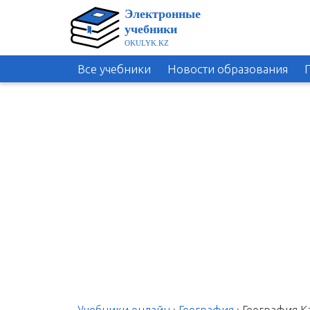
Все учебники
Новости образования
Учебники онлайн
›
География
›
География Ка