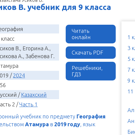
ков В. учебник для 9 класса
еография
Читать
онлайн
1 
 класс
3 
сиков В., Егорина А.,
Скачать PDF
сикова А., Забенова Г.
5 
тамура
Решебники,
7 
ГДЗ
019 /
2024
9 
56
11
усский /
Казахский
асть 2 /
Часть 1
Ал
тронный учебник по предмету
География
Ан
тельством
Атамура
в
2019 году
, язык
Би