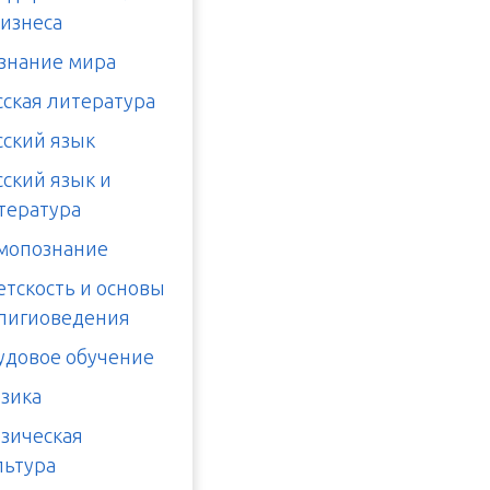
бизнеса
знание мира
сская литература
сский язык
сский язык и
тература
мопознание
етскость и основы
лигиоведения
удовое обучение
зика
зическая
льтура