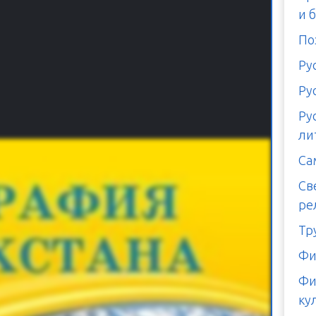
и 
По
Ру
Ру
Ру
ли
Са
Св
ре
Тр
Фи
Фи
ку