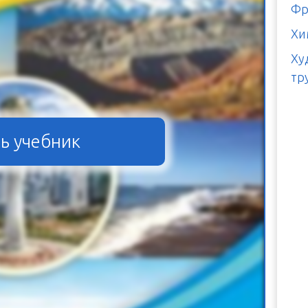
Фр
Хи
Ху
тр
ь учебник