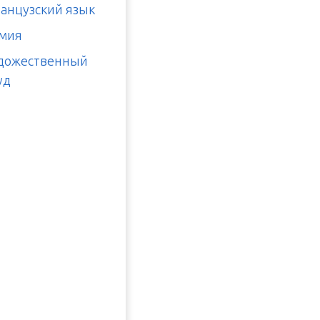
анцузский язык
мия
дожественный
уд