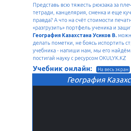
Представь всю тяжесть рюкзака за пле
тетради, канцелярия, сменка и еще куч
правда? А что на счёт стоимости печа
«разгрузить» портфель ученика и защ
География Казахстана Усиков В.
можно
делать пометки, не боясь испортить с
учебника - напиши нам, мы его найдём 
постигай науку с ресурсом OKULYK.KZ
Учебник онлайн:
На весь экран
География Казахст