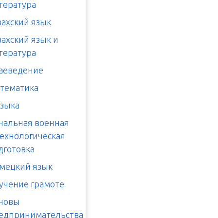
тература
захский язык
захский язык и
тература
аеведение
тематика
зыка
чальная военная
технологическая
дготовка
мецкий язык
учение грамоте
новы
едпринимательства