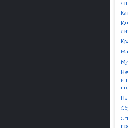
ли
Ка
Ка
ли
Кр
Ма
Му
На
и 
по
Не
Об
Ос
пр