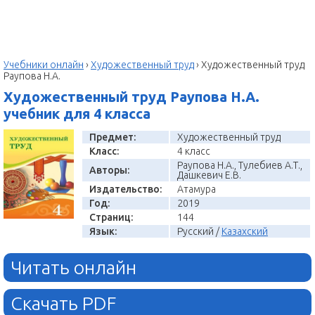
Учебники онлайн
›
Художественный труд
›
Художественный труд
Раупова Н.А.
Художественный труд Раупова Н.А.
учебник для 4 класса
Предмет:
Художественный труд
Класс:
4 класс
Раупова Н.А., Тулебиев А.Т.,
Авторы:
Дашкевич Е.В.
Издательство:
Атамура
Год:
2019
Страниц:
144
Язык:
Русский /
Казахский
Читать онлайн
Скачать PDF