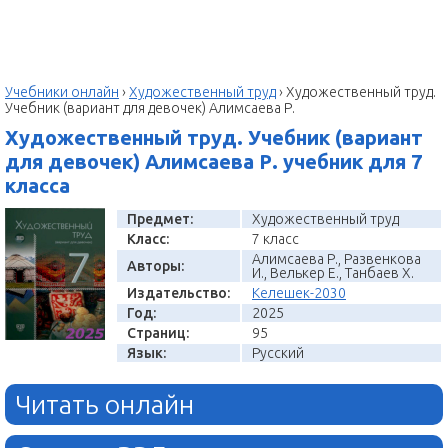
Учебники онлайн
›
Художественный труд
›
Художественный труд.
Учебник (вариант для девочек) Алимсаева Р.
Художественный труд. Учебник (вариант
для девочек) Алимсаева Р. учебник для 7
класса
Предмет:
Художественный труд
Класс:
7 класс
Алимсаева Р., Развенкова
Авторы:
И., Велькер Е., Танбаев Х.
Издательство:
Келешек-2030
Год:
2025
Страниц:
95
Язык:
Русский
Читать онлайн