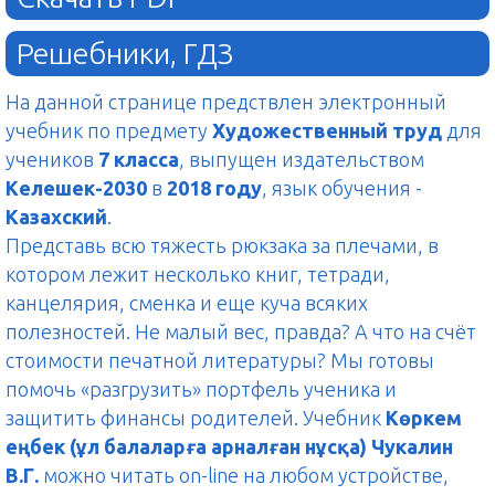
Решебники, ГДЗ
На данной странице предствлен электронный
учебник по предмету
Художественный труд
для
учеников
7 класса
, выпущен издательством
Келешек-2030
в
2018 году
, язык обучения -
Казахский
.
Представь всю тяжесть рюкзака за плечами, в
котором лежит несколько книг, тетради,
канцелярия, сменка и еще куча всяких
полезностей. Не малый вес, правда? А что на счёт
стоимости печатной литературы? Мы готовы
помочь «разгрузить» портфель ученика и
защитить финансы родителей. Учебник
Көркем
еңбек (ұл балаларға арналған нұсқа) Чукалин
В.Г.
можно читать on-line на любом устройстве,