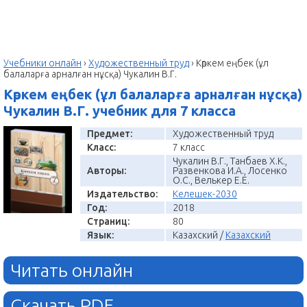
Учебники онлайн
›
Художественный труд
›
Көркем еңбек (ұл
балаларға арналған нұсқа) Чукалин В.Г.
Көркем еңбек (ұл балаларға арналған нұсқа)
Чукалин В.Г. учебник для 7 класса
Предмет:
Художественный труд
Класс:
7 класс
Чукалин В.Г., Танбаев Х.К.,
Авторы:
Развенкова И.А., Лосенко
О.С., Велькер Е.Е.
Издательство:
Келешек-2030
Год:
2018
Страниц:
80
Язык:
Казахский /
Казахский
Читать онлайн
Скачать PDF