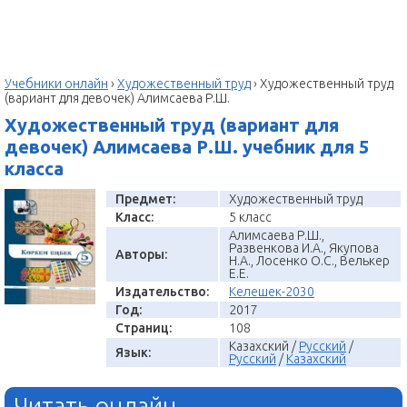
Учебники онлайн
›
Художественный труд
›
Художественный труд
(вариант для девочек) Алимсаева Р.Ш.
Художественный труд (вариант для
девочек) Алимсаева Р.Ш. учебник для 5
класса
Предмет:
Художественный труд
Класс:
5 класс
Алимсаева Р.Ш.,
Развенкова И.А., Якупова
Авторы:
Н.А., Лосенко О.С., Велькер
Е.Е.
Издательство:
Келешек-2030
Год:
2017
Страниц:
108
Казахский /
Русский
/
Язык:
Русский
/
Казахский
Читать онлайн