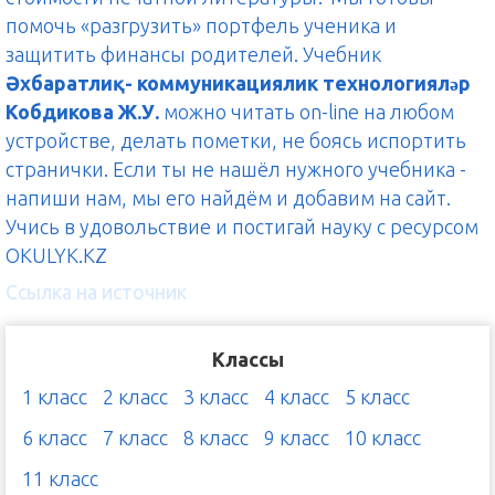
помочь «разгрузить» портфель ученика и
защитить финансы родителей. Учебник
Əхбаратлиқ- коммуникациялик технологиялəр
Кобдикова Ж.У.
можно читать on-line на любом
устройстве, делать пометки, не боясь испортить
странички. Если ты не нашёл нужного учебника -
напиши нам, мы его найдём и добавим на сайт.
Учись в удовольствие и постигай науку с ресурсом
OKULYK.KZ
Ссылка на источник
Классы
1 класс
2 класс
3 класс
4 класс
5 класс
6 класс
7 класс
8 класс
9 класс
10 класс
11 класс