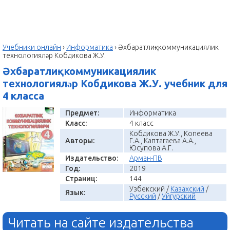
Учебники онлайн
›
Информатика
›
Əхбаратлиқ- коммуникациялик
технологиялəр Кобдикова Ж.У.
Əхбаратлиқ- коммуникациялик
технологиялəр Кобдикова Ж.У. учебник для
4 класса
Предмет:
Информатика
Класс:
4 класс
Кобдикова Ж.У., Копеева
Авторы:
Г.А., Каптагаева А.А.,
Юсупова А.Г.
Издательство:
Арман-ПВ
Год:
2019
Страниц:
144
Узбекский /
Казахский
/
Язык:
Русский
/
Уйгурский
Читать на сайте издательства