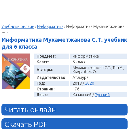
Учебники онлайн
›
Информатика
›
Информатика Мухаметжанова
С.Т.
Информатика Мухаметжанова С.Т. учебник
для 6 класса
Предмет:
Информатика
Класс:
6 класс
Мухаметжанова С.Т., Тен А.,
Авторы:
Кыдырбек О.
Издательство:
Атамура
Год:
2018 /
2020
Страниц:
176
Язык:
Казахский /
Русский
Читать онлайн
Скачать PDF