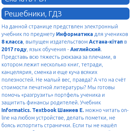
Решебники, ГДЗ
На данной странице предствлен электронный
учебник по предмету
Информатика
для учеников
8 класса
, выпущен издательством
Астана-кітап
в
2017 году
, язык обучения -
Английский
.
Представь всю тяжесть рюкзака за плечами, в
котором лежит несколько книг, тетради,
канцелярия, сменка и еще куча всяких
полезностей. Не малый вес, правда? А что на счёт
стоимости печатной литературы? Мы готовы
помочь «разгрузить» портфель ученика и
защитить финансы родителей. Учебник
Informatics. Textbook Шаниев Е.
можно читать on-
line на любом устройстве, делать пометки, не
боясь испортить странички. Если ты не нашёл