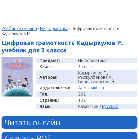
Учебники онлайн
›
Информатика
›
Цифровая грамотность
Кадыркулов Р.
Цифровая грамотность Кадыркулов Р.
учебник для 3 класса
Предмет:
Информатика
Класс:
3 класс
Кадыркулов Р.,
Авторы:
Рыскулбекова А.,
Беристемисова Н.
Издательство:
Алматыкітап
Год:
2021
Страниц:
132
Язык:
Казахский /
Русский
Читать онлайн
Скачать PDF