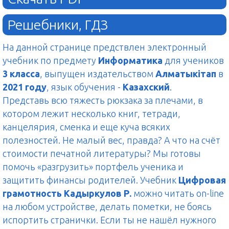
Решебники, ГДЗ
На данной странице предствлен электронный
учебник по предмету
Информатика
для учеников
3 класса
, выпущен издательством
Алматыкітап
в
2021 году
, язык обучения -
Казахский
.
Представь всю тяжесть рюкзака за плечами, в
котором лежит несколько книг, тетради,
канцелярия, сменка и еще куча всяких
полезностей. Не малый вес, правда? А что на счёт
стоимости печатной литературы? Мы готовы
помочь «разгрузить» портфель ученика и
защитить финансы родителей. Учебник
Цифровая
грамотность Кадыркулов Р.
можно читать on-line
на любом устройстве, делать пометки, не боясь
испортить странички. Если ты не нашёл нужного