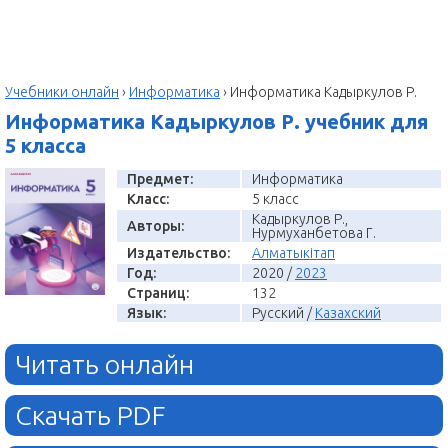
Учебники онлайн
›
Информатика
›
Информатика Кадыркулов Р.
Информатика Кадыркулов Р. учебник для
5 класса
Предмет:
Информатика
Класс:
5 класс
Кадыркулов Р.,
Авторы:
Нурмуханбетова Г.
Издательство:
Алматыкітап
Год:
2020 /
2023
Страниц:
132
Язык:
Русский /
Казахский
Читать онлайн
Скачать PDF