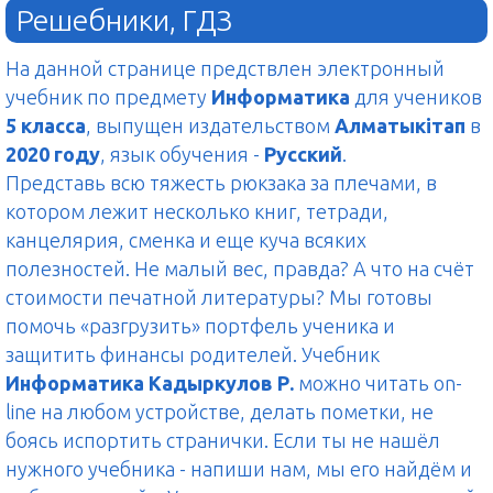
Решебники, ГДЗ
На данной странице предствлен электронный
учебник по предмету
Информатика
для учеников
5 класса
, выпущен издательством
Алматыкітап
в
2020 году
, язык обучения -
Русский
.
Представь всю тяжесть рюкзака за плечами, в
котором лежит несколько книг, тетради,
канцелярия, сменка и еще куча всяких
полезностей. Не малый вес, правда? А что на счёт
стоимости печатной литературы? Мы готовы
помочь «разгрузить» портфель ученика и
защитить финансы родителей. Учебник
Информатика Кадыркулов Р.
можно читать on-
line на любом устройстве, делать пометки, не
боясь испортить странички. Если ты не нашёл
нужного учебника - напиши нам, мы его найдём и