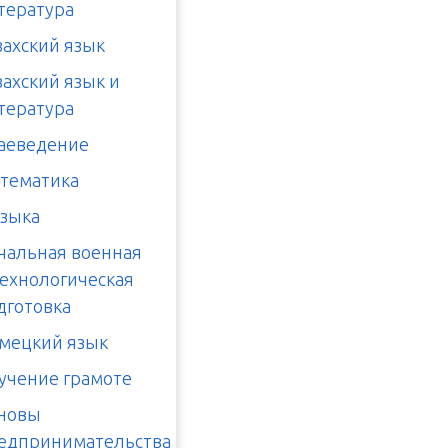
тература
захский язык
захский язык и
тература
аеведение
тематика
зыка
чальная военная
технологическая
дготовка
мецкий язык
учение грамоте
новы
едпринимательства