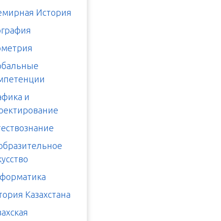
емирная История
ография
ометрия
обальные
мпетенции
афика и
оектирование
тествознание
образительное
кусство
форматика
тория Казахстана
захская