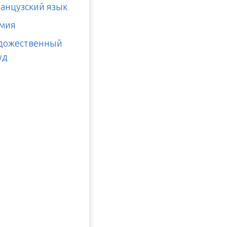
анцузский язык
мия
дожественный
уд