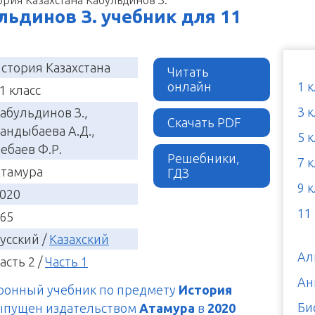
льдинов З. учебник для 11
стория Казахстана
Читать
онлайн
1 
1 класс
3 
абульдинов З.,
Скачать PDF
андыбаева А.Д.,
5 
ебаев Ф.Р.
Решебники,
7 
тамура
ГДЗ
9 
020
11
65
усский /
Казахский
Ал
асть 2 /
Часть 1
Ан
тронный учебник по предмету
История
Би
выпущен издательством
Атамура
в
2020