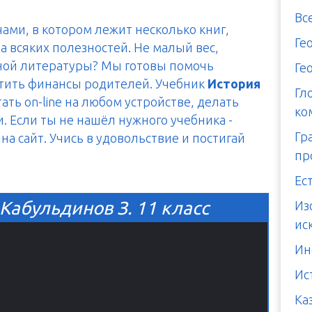
Вс
чами, в котором лежит несколько книг,
Ге
а всяких полезностей. Не малый вес,
тной литературы? Мы готовы помочь
Ге
итить финансы родителей. Учебник
История
Гл
ть on-line на любом устройстве, делать
ко
. Если ты не нашёл нужного учебника -
Гр
а сайт. Учись в удовольствие и постигай
пр
Ес
Кабульдинов З. 11 класс
Из
ис
Ин
Ис
Ка