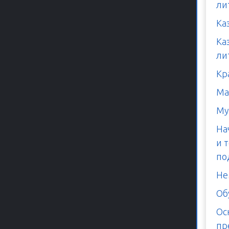
ли
Ка
Ка
ли
Кр
Ма
Му
На
и 
по
Не
Об
Ос
пр