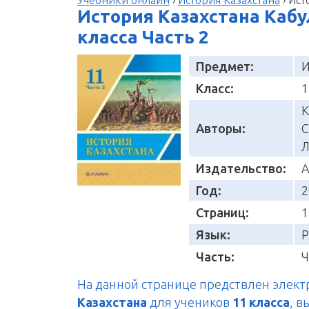
История Казахстана Кабу
класса Часть 2
Предмет:
И
Класс:
1
К
Авторы:
С
Л
Издательство:
А
Год:
2
Страниц:
1
Язык:
Р
Часть:
Ч
На данной странице предствлен элек
Казахстана
для учеников
11 класса
, 