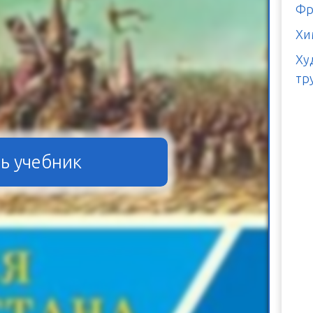
Фр
Хи
Ху
тр
ь учебник