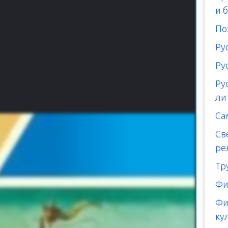
и 
По
Ру
Ру
Ру
ли
Са
Св
ре
Тр
Фи
Фи
ку