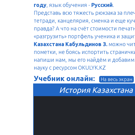
году
, язык обучения -
Русский
.
Представь всю тяжесть рюкзака за пле
тетради, канцелярия, сменка и еще куч
правда? А что на счёт стоимости печа
«разгрузить» портфель ученика и защ
Казахстана Кабульдинов З.
можно чита
пометки, не боясь испортить странички
напиши нам, мы его найдём и добавим н
науку с ресурсом OKULYK.KZ
Учебник онлайн:
На весь экран
История Казахстана 