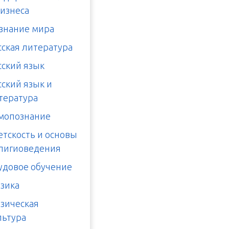
бизнеса
знание мира
сская литература
сский язык
сский язык и
тература
мопознание
етскость и основы
лигиоведения
удовое обучение
зика
зическая
льтура