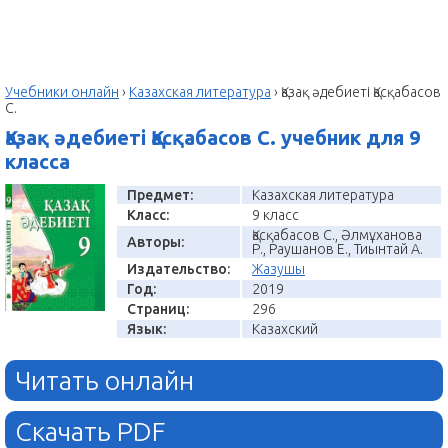
Учебники онлайн
›
Казахская литература
›
Қазақ әдебиеті Қасқабасов
С.
Қазақ әдебиеті Қасқабасов С. учебник для 9
класса
Предмет:
Казахская литература
Класс:
9 класс
Қасқабасов С., Әлмұханова
Авторы:
Р., Раушанов Е., Тиынтай А.
Издательство:
Жазушы
Год:
2019
Страниц:
296
Язык:
Казахский
Читать онлайн
Скачать PDF