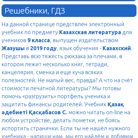
Решебники, ГДЗ
На данной странице предствлен электронный
учебник по предмету
Казахская литература
для
учеников
9 класса
, выпущен издательством
Жазушы
в
2019 году
, язык обучения -
Казахский
.
Представь всю тяжесть рюкзака за плечами, в
котором лежит несколько книг, тетради,
канцелярия, сменка и еще куча всяких
полезностей. Не малый вес, правда? А что на счёт
стоимости печатной литературы? Мы готовы
помочь «разгрузить» портфель ученика и
защитить финансы родителей. Учебник
Қазақ
әдебиеті Қасқабасов С.
можно читать on-line на
любом устройстве, делать пометки, не боясь
испортить странички. Если ты не нашёл нужного
учебника - напиши нам, мы его найдём и добавим