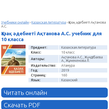
Учебники онлайн
›
Казахская литература
›
Қазақ әдебиеті Ақтанова
А.С.
Қазақ әдебиеті Ақтанова А.С. учебник для
10 класса
Предмет:
Казахская литература
Класс:
10 класс
Ақтанова А.С., Жүндібаева
Авторы:
А., Жұмекенова Л.
Издательство:
Атамура
Год:
2019
Страниц:
160
Язык:
Казахский
Читать онлайн
Скачать PDF