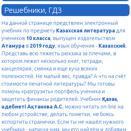
Решебники, ГДЗ
На данной странице предствлен электронный
учебник по предмету
Казахская литература
для
учеников
10 класса
, выпущен издательством
Атамура
в
2019 году
, язык обучения -
Казахский
.
Представь всю тяжесть рюкзака за плечами, в
котором лежит несколько книг, тетради,
канцелярия, сменка и еще куча всяких
полезностей. Не малый вес, правда? А что на счёт
стоимости печатной литературы? Мы готовы
помочь «разгрузить» портфель ученика и
защитить финансы родителей. Учебник
Қазақ
әдебиеті Ақтанова А.С.
можно читать on-line на
любом устройстве, делать пометки, не боясь
испортить странички. Если ты не нашёл нужного
учебника - напиши нам, мы его найдём и добавим