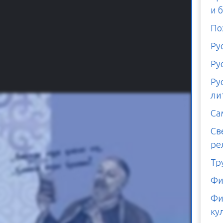
и 
По
Ру
Ру
Ру
ли
Са
Св
ре
Тр
Фи
Фи
ку