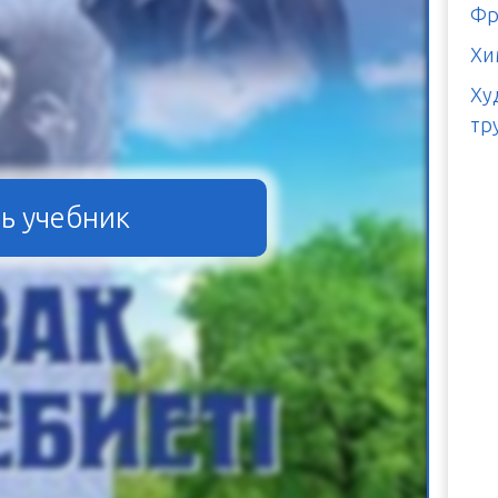
Фр
Хи
Ху
тр
ь учебник