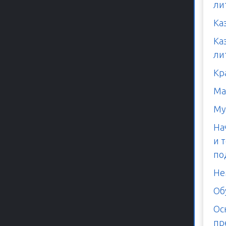
ли
Ка
Ка
ли
Кр
Ма
Му
На
и 
по
Не
Об
Ос
пр