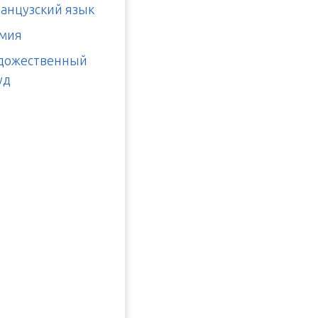
анцузский язык
мия
дожественный
уд