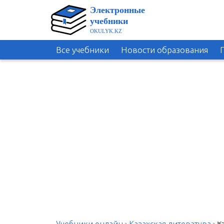
Все учебники
Новости образования
Учебники онлайн
›
Казахская литература
›
Қа