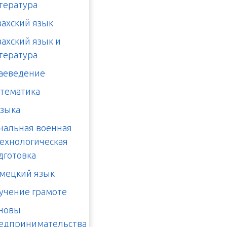
тература
захский язык
захский язык и
тература
аеведение
тематика
зыка
чальная военная
технологическая
дготовка
мецкий язык
учение грамоте
новы
едпринимательства