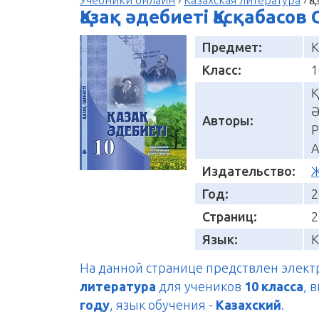
Қазақ әдебиеті Қасқабасов
Предмет:
К
Класс:
1
Қ
Ә
Авторы:
Р
А
Издательство:
Год:
2
Страниц:
2
Язык:
К
На данной странице предствлен элек
литература
для учеников
10 класса
, 
году
, язык обучения -
Казахский
.