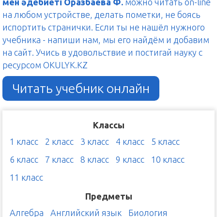
мен әдебиеті Оразбаева Ф.
можно читать on-line
на любом устройстве, делать пометки, не боясь
испортить странички. Если ты не нашёл нужного
учебника - напиши нам, мы его найдём и добавим
на сайт. Учись в удовольствие и постигай науку с
ресурсом OKULYK.KZ
Читать учебник онлайн
Классы
1 класс
2 класс
3 класс
4 класс
5 класс
6 класс
7 класс
8 класс
9 класс
10 класс
11 класс
Предметы
Алгебра
Английский язык
Биология