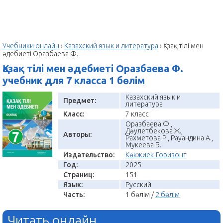
Учебники онлайн
›
Казахский язык и литература
›
Қазақ тілі мен
әдебиеті Оразбаева Ф.
Қазақ тілі мен әдебиеті Оразбаева Ф.
учебник для 7 класса 1 бөлім
Казахский язык и
Предмет:
литература
Класс:
7 класс
Оразбаева Ф.,
Дәулетбекова Ж.,
Авторы:
Рахметова Р., Рауандина А.,
Мукеева Б.
Издательство:
Көкжиек-Горизонт
Год:
2025
Страниц:
151
Язык:
Русский
Часть:
1 бөлім /
2 бөлім
Читать онлайн