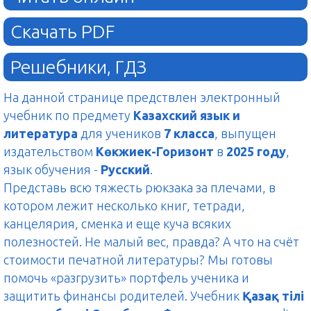
Скачать PDF
Решебники, ГДЗ
На данной странице предствлен электронный
учебник по предмету
Казахский язык и
литература
для учеников
7 класса
, выпущен
издательством
Көкжиек-Горизонт
в
2025 году
,
язык обучения -
Русский
.
Представь всю тяжесть рюкзака за плечами, в
котором лежит несколько книг, тетради,
канцелярия, сменка и еще куча всяких
полезностей. Не малый вес, правда? А что на счёт
стоимости печатной литературы? Мы готовы
помочь «разгрузить» портфель ученика и
защитить финансы родителей. Учебник
Қазақ тілі