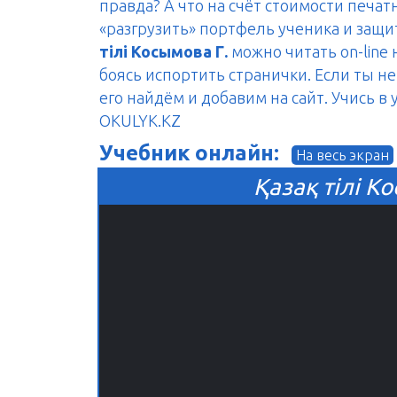
правда? А что на счёт стоимости печа
«разгрузить» портфель ученика и защ
тілі Косымова Г.
можно читать on-line 
боясь испортить странички. Если ты н
его найдём и добавим на сайт. Учись в
OKULYK.KZ
Учебник онлайн:
На весь экран
Қазақ тілі Ко