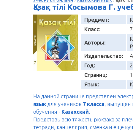
Қазақ тілі Косымова Г. уч
Предмет:
К
Класс:
7
К
Авторы:
Р
Издательство:
А
Год:
2
Страниц:
1
Язык:
К
На данной странице предствлен элек
язык
для учеников
7 класса
, выпущен
обучения -
Казахский
.
Представь всю тяжесть рюкзака за пле
тетради, канцелярия, сменка и еще куч