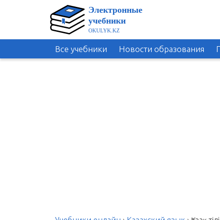
Все учебники
Новости образования
Учебники онлайн
›
Казахский язык
›
Қазақ ті