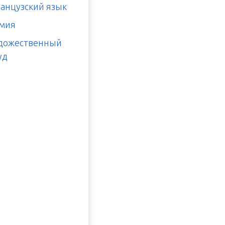
анцузский язык
мия
дожественный
уд