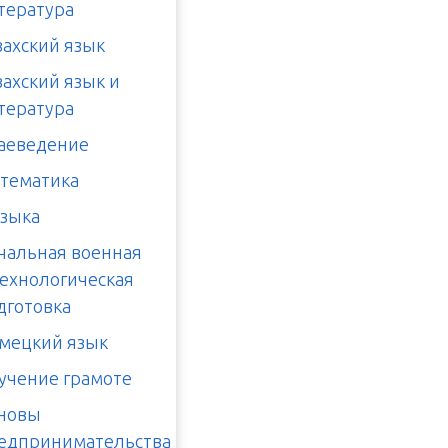
тература
захский язык
захский язык и
тература
аеведение
тематика
зыка
чальная военная
технологическая
дготовка
мецкий язык
учение грамоте
новы
едпринимательства