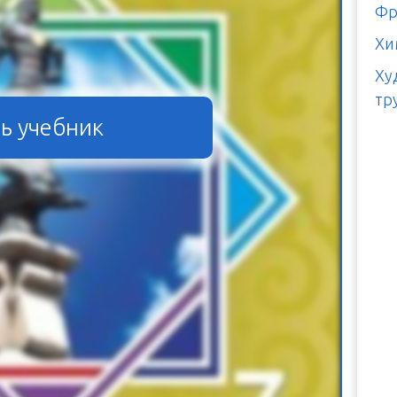
Фр
Хи
Ху
тр
ь учебник