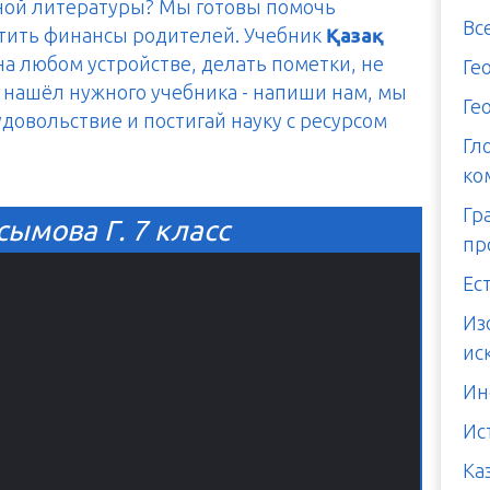
тной литературы? Мы готовы помочь
Вс
итить финансы родителей. Учебник
Қазақ
на любом устройстве, делать пометки, не
Ге
е нашёл нужного учебника - напиши нам, мы
Ге
 удовольствие и постигай науку с ресурсом
Гл
ко
Гр
сымова Г. 7 класс
пр
Ес
Из
ис
Ин
Ис
Ка