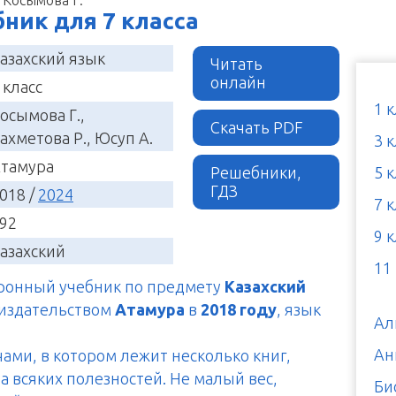
ебник для 7 класса
азахский язык
Читать
онлайн
 класс
1 
осымова Г.,
Скачать PDF
ахметова Р., Юсуп А.
3 
тамура
Решебники,
5 
ГДЗ
018 /
2024
7 
92
9 
азахский
11
тронный учебник по предмету
Казахский
 издательством
Атамура
в
2018 году
, язык
Ал
Ан
чами, в котором лежит несколько книг,
а всяких полезностей. Не малый вес,
Би