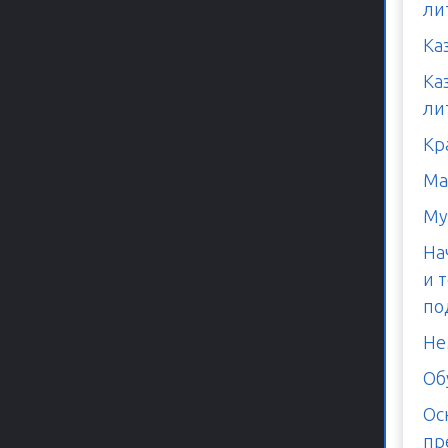
ли
Ка
Ка
ли
Кр
Ма
Му
На
и 
по
Не
Об
Ос
пр