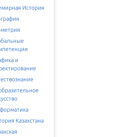
емирная История
ография
ометрия
обальные
мпетенции
афика и
оектирование
тествознание
образительное
кусство
форматика
тория Казахстана
захская