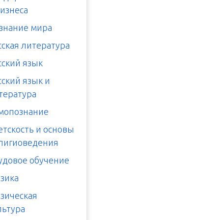
бизнеса
знание мира
сская литература
сский язык
сский язык и
тература
мопознание
етскость и основы
лигиоведения
удовое обучение
зика
зическая
льтура