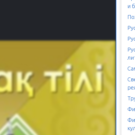
и 
По
Ру
Ру
Ру
ли
Са
Св
ре
Тр
Фи
Фи
ку