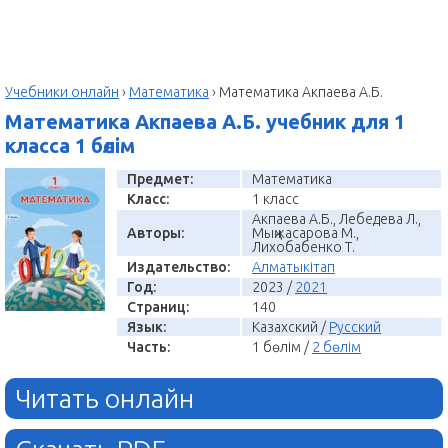
Учебники онлайн
›
Математика
›
Математика Акпаева А.Б.
Математика Акпаева А.Б. учебник для 1
класса 1 бөлім
Предмет:
Математика
Класс:
1 класс
Акпаева А.Б., Лебедева Л.,
Авторы:
Мыңжасарова М.,
Лихобабенко Т.
Издательство:
Алматыкітап
Год:
2023 /
2021
Страниц:
140
Язык:
Казахский /
Русский
Часть:
1 бөлім /
2 бөлім
Читать онлайн