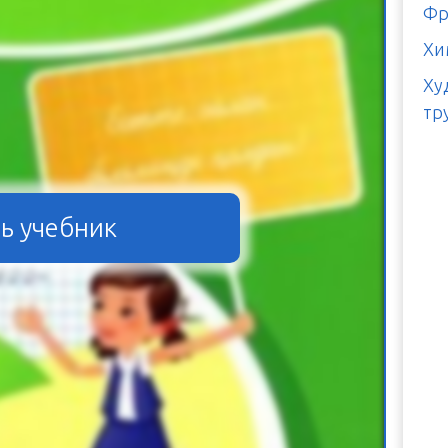
Фр
Хи
Ху
тр
ь учебник