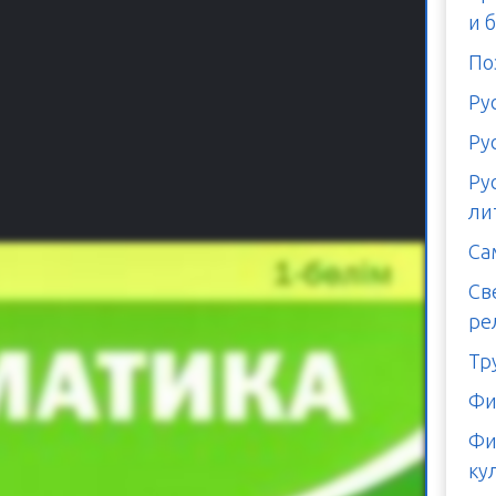
и 
По
Ру
Ру
Ру
ли
Са
Св
ре
Тр
Фи
Фи
ку