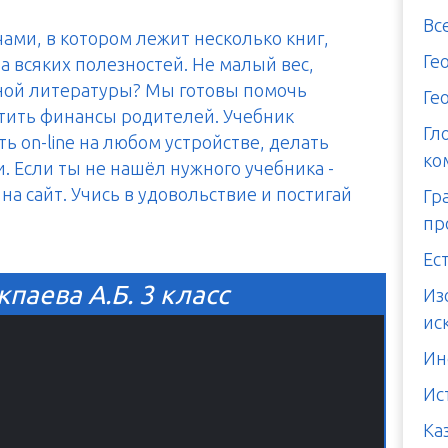
Вс
чами, в котором лежит несколько книг,
Ге
а всяких полезностей. Не малый вес,
тной литературы? Мы готовы помочь
Ге
итить финансы родителей. Учебник
Гл
ь on-line на любом устройстве, делать
ко
. Если ты не нашёл нужного учебника -
а сайт. Учись в удовольствие и постигай
Гр
пр
Ес
паева А.Б. 3 класс
Из
ис
Ин
Ис
Ка