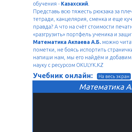
обучения -
Казахский
.
Представь всю тяжесть рюкзака за пле
тетради, канцелярия, сменка и еще куч
правда? А что на счёт стоимости печа
«разгрузить» портфель ученика и защ
Математика Акпаева А.Б.
можно читат
пометки, не боясь испортить странички
напиши нам, мы его найдём и добавим н
науку с ресурсом OKULYK.KZ
Учебник онлайн:
На весь экран
Математика Ак