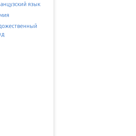
анцузский язык
мия
дожественный
уд