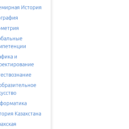
емирная История
ография
ометрия
обальные
мпетенции
афика и
оектирование
тествознание
образительное
кусство
форматика
тория Казахстана
захская