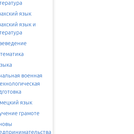
тература
захский язык
захский язык и
тература
аеведение
тематика
зыка
чальная военная
технологическая
дготовка
мецкий язык
учение грамоте
новы
едпринимательства