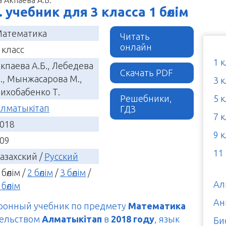
учебник для 3 класса 1 бөлім
атематика
Читать
онлайн
 класс
1 
кпаева А.Б., Лебедева
Скачать PDF
., Мынжасарова М.,
3 
ихобабенко Т.
Решебники,
5 
лматыкітап
ГДЗ
7 
018
9 
09
11
азахский /
Русский
 бөлім /
2 бөлім
/
3 бөлім
/
Ал
 бөлім
Ан
тронный учебник по предмету
Математика
тельством
Алматыкітап
в
2018 году
, язык
Би