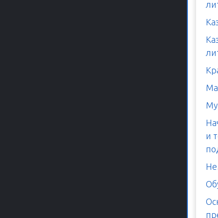
ли
Ка
Ка
ли
Кр
Ма
Му
На
и 
по
Не
Об
Ос
пр