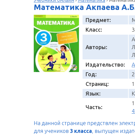
Математика Акпаева А.Б. 
Предмет:
М
Класс:
3
А
Авторы:
Л
Л
Издательство:
А
Год:
2
Страниц:
1
Язык:
К
1
Часть:
4
На данной странице предствлен элек
для учеников
3 класса
, выпущен изда