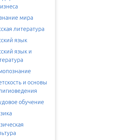
бизнеса
знание мира
сская литература
сский язык
сский язык и
тература
мопознание
етскость и основы
лигиоведения
удовое обучение
зика
зическая
льтура