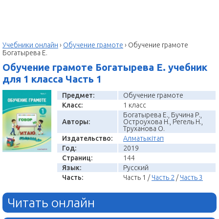
Учебники онлайн
›
Обучение грамоте
›
Обучение грамоте
Богатырева Е.
Обучение грамоте Богатырева Е. учебник
для 1 класса Часть 1
Предмет:
Обучение грамоте
Класс:
1 класс
Богатырева Е., Бучина Р.,
Авторы:
Остроухова Н., Регель Н.,
Труханова О.
Издательство:
Алматыкітап
Год:
2019
Страниц:
144
Язык:
Русский
Часть:
Часть 1 /
Часть 2
/
Часть 3
Читать онлайн