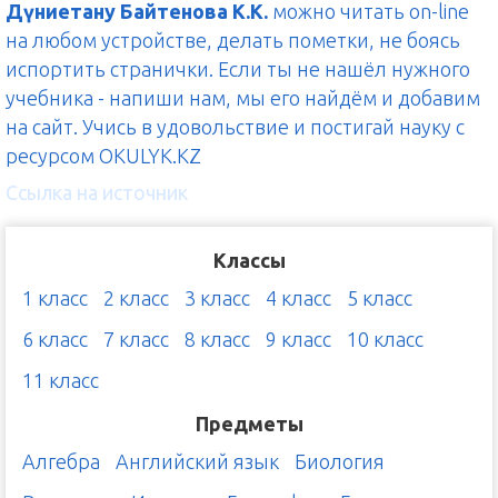
Дүниетану Байтенова К.К.
можно читать on-line
на любом устройстве, делать пометки, не боясь
испортить странички. Если ты не нашёл нужного
учебника - напиши нам, мы его найдём и добавим
на сайт. Учись в удовольствие и постигай науку с
ресурсом OKULYK.KZ
Ссылка на источник
Классы
1 класс
2 класс
3 класс
4 класс
5 класс
6 класс
7 класс
8 класс
9 класс
10 класс
11 класс
Предметы
Алгебра
Английский язык
Биология