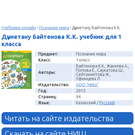
Учебники онлайн
›
Познание мира
›
Дүниетану Байтенова К.К.
Дүниетану Байтенова К.К. учебник для 1
класса
Предмет:
Познание мира
Класс:
1 класс
Байтенова К.К., Жакеева А.,
Попова Е., Саукатова Ш.,
Авторы:
Сейтахметова Ж.,
Уфимцева Л.
Издательство:
АОО "НИШ"
Год:
2015
Страниц:
94
Язык:
Казахский /
Русский
Читать на сайте издательства
Скачать на сайте НИШ