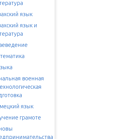
тература
захский язык
захский язык и
тература
аеведение
тематика
зыка
чальная военная
технологическая
дготовка
мецкий язык
учение грамоте
новы
едпринимательства