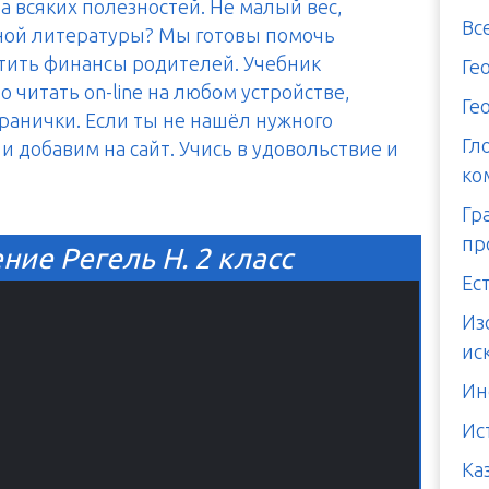
а всяких полезностей. Не малый вес,
Вс
тной литературы? Мы готовы помочь
итить финансы родителей. Учебник
Ге
 читать on-line на любом устройстве,
Ге
транички. Если ты не нашёл нужного
Гл
и добавим на сайт. Учись в удовольствие и
ко
Гр
пр
ние Регель Н. 2 класс
Ес
Из
ис
Ин
Ис
Ка