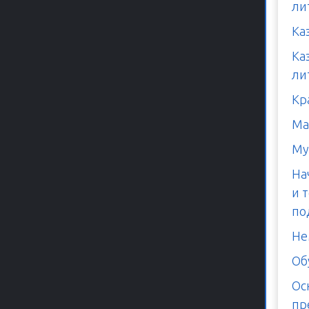
ли
Ка
Ка
ли
Кр
Ма
Му
На
и 
по
Не
Об
Ос
пр