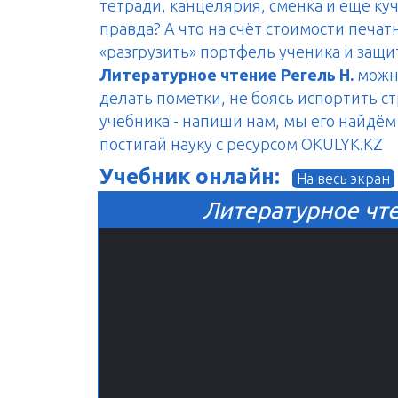
тетради, канцелярия, сменка и еще куч
правда? А что на счёт стоимости печа
«разгрузить» портфель ученика и защ
Литературное чтение Регель Н.
можно
делать пометки, не боясь испортить с
учебника - напиши нам, мы его найдём 
постигай науку с ресурсом OKULYK.KZ
Учебник онлайн:
На весь экран
Литературное чте