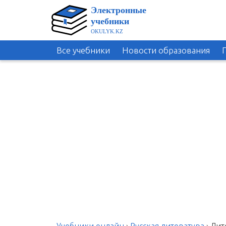
Все учебники
Новости образования
Учебники онлайн
›
Русская литература
›
Лит