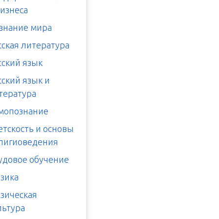
бизнеса
знание мира
сская литература
сский язык
сский язык и
тература
мопознание
етскость и основы
лигиоведения
удовое обучение
зика
зическая
льтура