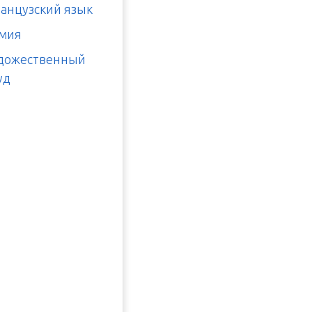
анцузский язык
мия
дожественный
уд