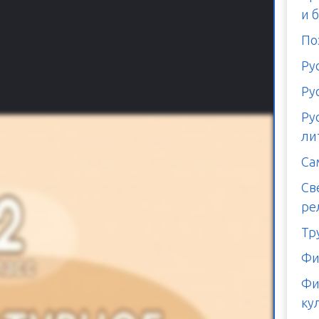
и 
По
Ру
Ру
Ру
ли
Са
Св
ре
Тр
Фи
Фи
ку