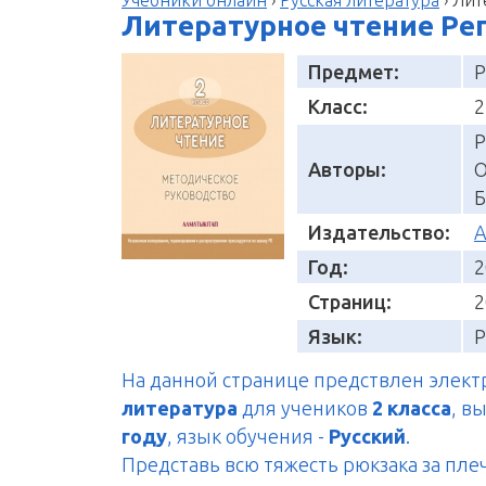
Литературное чтение Реге
Предмет:
Р
Класс:
2
Р
Авторы:
О
Б
Издательство:
А
Год:
2
Страниц:
2
Язык:
Р
На данной странице предствлен элек
литература
для учеников
2 класса
, в
году
, язык обучения -
Русский
.
Представь всю тяжесть рюкзака за пле