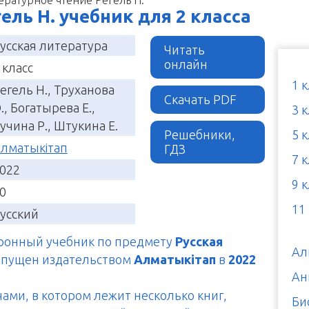
ль Н. учебник для 2 класса
усская литература
Читать
онлайн
 класс
1 
егель Н., Труханова
Скачать PDF
., Богатырева Е.,
3 
учина Р., Штукина Е.
Решебники,
5 
лматыкітап
ГДЗ
7 
022
9 
0
11
усский
тронный учебник по предмету
Русская
Ал
ыпущен издательством
Алматыкітап
в
2022
Ан
чами, в котором лежит несколько книг,
Би