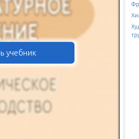
Фр
Хи
Ху
тр
ь учебник