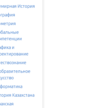
емирная История
ография
ометрия
обальные
мпетенции
афика и
оектирование
тествознание
образительное
кусство
форматика
тория Казахстана
захская