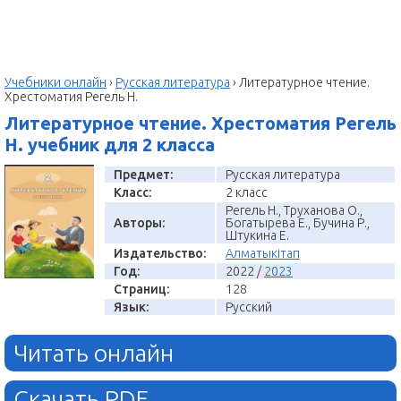
Учебники онлайн
›
Русская литература
›
Литературное чтение.
Хрестоматия Регель Н.
Литературное чтение. Хрестоматия Регель
Н. учебник для 2 класса
Предмет:
Русская литература
Класс:
2 класс
Регель Н., Труханова О.,
Авторы:
Богатырева Е., Бучина Р.,
Штукина Е.
Издательство:
Алматыкітап
Год:
2022 /
2023
Страниц:
128
Язык:
Русский
Читать онлайн
Скачать PDF