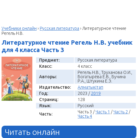
Учебники онлайн
›
Русская литература
›
Литературное чтение
Регель Н.В.
Литературное чтение Регель Н.В. учебник
для 4 класса Часть 3
Предмет:
Русская литература
Класс:
4 класс
Регель Н.В., Труханова О.И.,
Авторы:
Богатырёва Е.В., Бучина
Р.А., Штукина Е.Э.
Издательство:
Алматыкітап
Год:
2023 /
2019
Страниц:
128
Язык:
Русский
Часть 3 /
Часть 1
/
Часть 2
/
Часть:
Часть 4
Читать онлайн