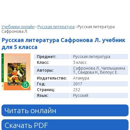
Учебники онлайн
›
Русская литература
›
Русская литература
Сафронова Л.
Русская литература Сафронова Л. учебник
для 5 класса
Предмет:
Русская литература
Класс:
5 класс
Сафронова Л., Чаплышкина
Авторы:
Т., Свидова Н., Белоус Е.
Издательство:
Атамура
Год:
2017
Страниц:
232
Язык:
Русский
Читать онлайн
Скачать PDF