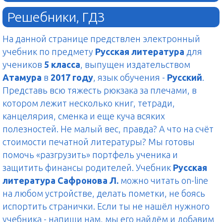
Решебники, ГДЗ
На данной странице предствлен электронный
учебник по предмету
Русская литература
для
учеников
5 класса
, выпущен издательством
Атамура
в
2017 году
, язык обучения -
Русский
.
Представь всю тяжесть рюкзака за плечами, в
котором лежит несколько книг, тетради,
канцелярия, сменка и еще куча всяких
полезностей. Не малый вес, правда? А что на счёт
стоимости печатной литературы? Мы готовы
помочь «разгрузить» портфель ученика и
защитить финансы родителей. Учебник
Русская
литература Сафронова Л.
можно читать on-line
на любом устройстве, делать пометки, не боясь
испортить странички. Если ты не нашёл нужного
учебника - напиши нам, мы его найдём и добавим