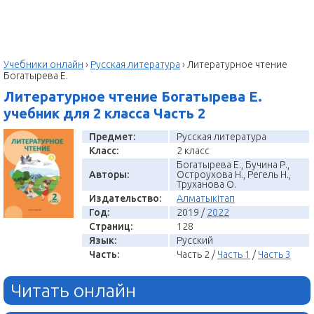
Учебники онлайн
›
Русская литература
›
Литературное чтение
Богатырева Е.
Литературное чтение Богатырева Е.
учебник для 2 класса Часть 2
Предмет:
Русская литература
Класс:
2 класс
Богатырева Е., Бучина Р.,
Авторы:
Остроухова Н., Регель Н.,
Труханова О.
Издательство:
Алматыкітап
Год:
2019 /
2022
Страниц:
128
Язык:
Русский
Часть:
Часть 2 /
Часть 1
/
Часть 3
Читать онлайн