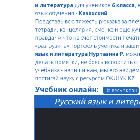
и литература
для учеников
6 класса
,
язык обучения -
Казахский
.
Представь всю тяжесть рюкзака за пле
тетради, канцелярия, сменка и еще куч
правда? А что на счёт стоимости печа
«разгрузить» портфель ученика и защ
язык и литература Нуртазина Р.
можно
делать пометки, не боясь испортить с
учебника - напиши нам, мы его найдём 
постигай науку с ресурсом OKULYK.KZ
Учебник онлайн:
На весь экран
Русский язык и литера