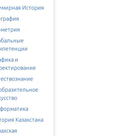
емирная История
ография
ометрия
обальные
мпетенции
афика и
оектирование
тествознание
образительное
кусство
форматика
тория Казахстана
захская