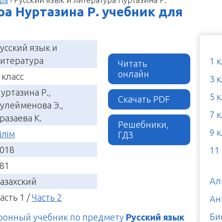
ра Нуртазина Р. учебник для
усский язык и
итература
1 
Читать
онлайн
 класс
3 
уртазина Р.,
5 
Скачать PDF
улейменова Э.,
7 
разаева К.
Решебники,
9 
ілім
ГДЗ
018
11
81
Ал
азахский
асть 1 /
Часть 2
Ан
Би
тронный учебник по предмету
Русский язык