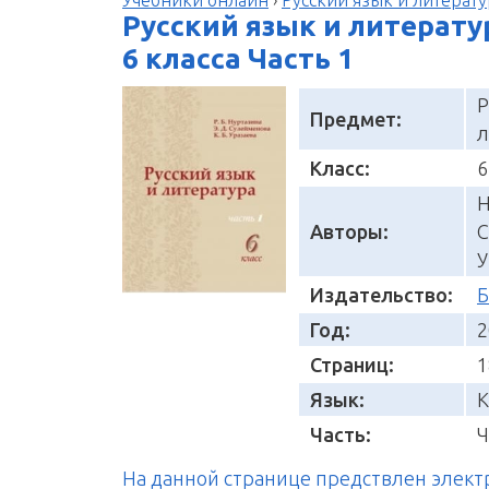
Русский язык и литерату
6 класса Часть 1
Р
Предмет:
л
Класс:
6
Н
Авторы:
С
У
Издательство:
Б
Год:
2
Страниц:
1
Язык:
К
Часть:
Ч
На данной странице предствлен элек