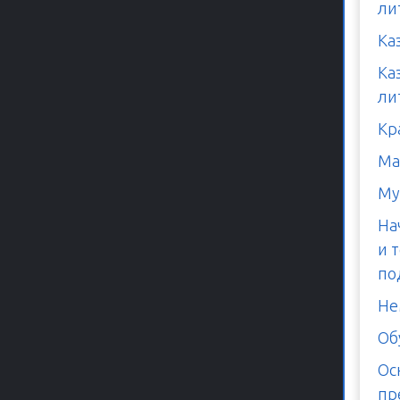
ли
Ка
Ка
ли
Кр
Ма
Му
На
и 
по
Не
Об
Ос
пр