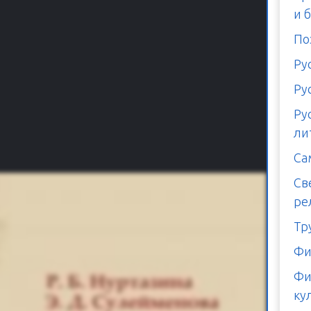
и 
По
Ру
Ру
Ру
ли
Са
Св
ре
Тр
Фи
Фи
ку