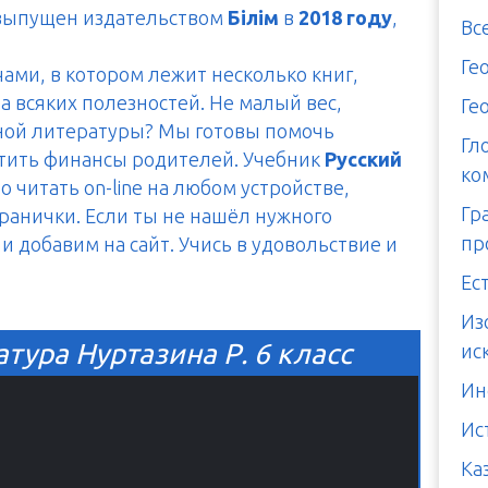
 выпущен издательством
Білім
в
2018 году
,
Вс
Ге
чами, в котором лежит несколько книг,
а всяких полезностей. Не малый вес,
Ге
тной литературы? Мы готовы помочь
Гл
итить финансы родителей. Учебник
Русский
ко
 читать on-line на любом устройстве,
Гр
транички. Если ты не нашёл нужного
пр
и добавим на сайт. Учись в удовольствие и
Ес
Из
тура Нуртазина Р. 6 класс
ис
Ин
Ис
Ка