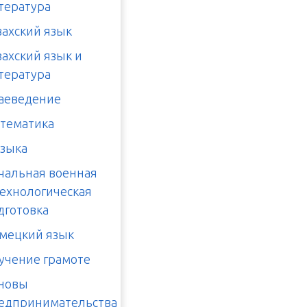
тература
захский язык
захский язык и
тература
аеведение
тематика
зыка
чальная военная
технологическая
дготовка
мецкий язык
учение грамоте
новы
едпринимательства