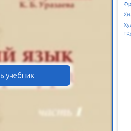
Фр
Хи
Ху
тр
ь учебник