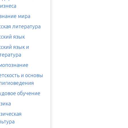
бизнеса
знание мира
сская литература
сский язык
сский язык и
тература
мопознание
етскость и основы
лигиоведения
удовое обучение
зика
зическая
льтура