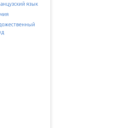
анцузский язык
мия
дожественный
уд