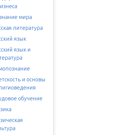
бизнеса
знание мира
сская литература
сский язык
сский язык и
тература
мопознание
етскость и основы
лигиоведения
удовое обучение
зика
зическая
льтура