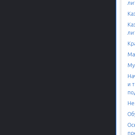
ли
Ка
Ка
ли
Кр
Ма
Му
На
и 
по
Не
Об
Ос
пр