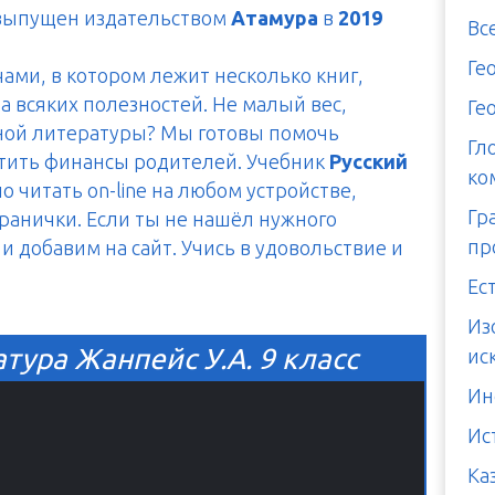
 выпущен издательством
Атамура
в
2019
Вс
Ге
чами, в котором лежит несколько книг,
а всяких полезностей. Не малый вес,
Ге
тной литературы? Мы готовы помочь
Гл
итить финансы родителей. Учебник
Русский
ко
 читать on-line на любом устройстве,
Гр
транички. Если ты не нашёл нужного
пр
и добавим на сайт. Учись в удовольствие и
Ес
Из
тура Жанпейс У.А. 9 класс
ис
Ин
Ис
Ка