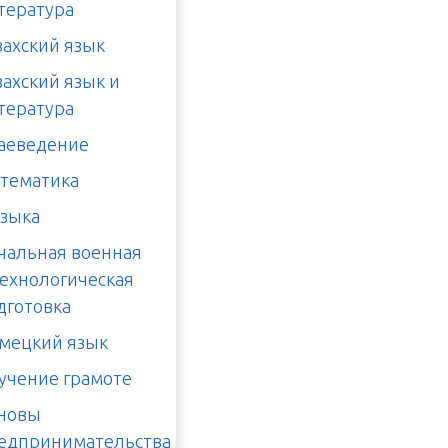
тература
захский язык
захский язык и
тература
аеведение
тематика
зыка
чальная военная
технологическая
дготовка
мецкий язык
учение грамоте
новы
едпринимательства