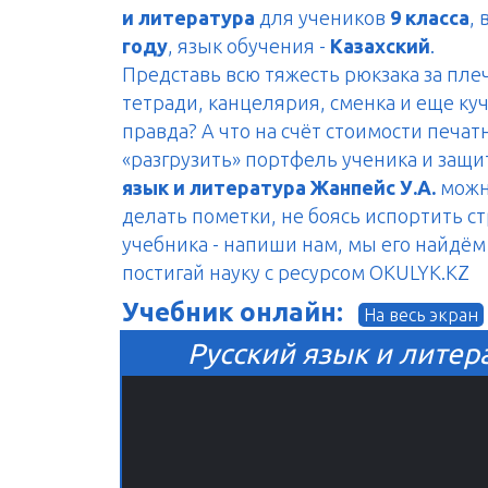
и литература
для учеников
9 класса
,
году
, язык обучения -
Казахский
.
Представь всю тяжесть рюкзака за пле
тетради, канцелярия, сменка и еще куч
правда? А что на счёт стоимости печа
«разгрузить» портфель ученика и защ
язык и литература Жанпейс У.А.
можно
делать пометки, не боясь испортить с
учебника - напиши нам, мы его найдём 
постигай науку с ресурсом OKULYK.KZ
Учебник онлайн:
На весь экран
Русский язык и литера