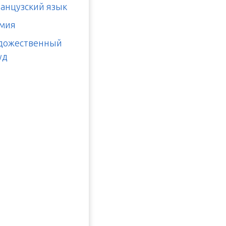
анцузский язык
мия
дожественный
уд