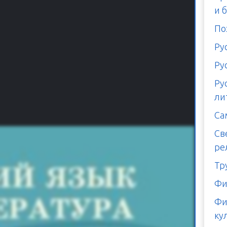
и 
По
Ру
Ру
Ру
ли
Са
Св
ре
Тр
Фи
Фи
ку