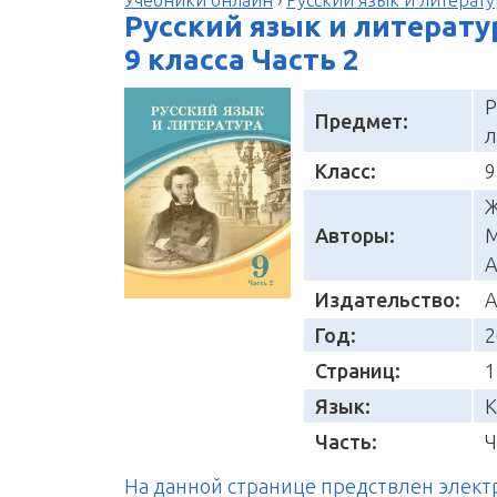
Русский язык и литерату
9 класса Часть 2
Р
Предмет:
л
Класс:
9
Ж
Авторы:
М
А
Издательство:
А
Год:
2
Страниц:
1
Язык:
К
Часть:
Ч
На данной странице предствлен элек