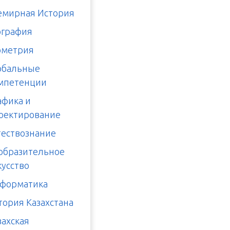
емирная История
ография
ометрия
обальные
мпетенции
афика и
оектирование
тествознание
образительное
кусство
форматика
тория Казахстана
захская