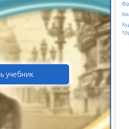
Фр
Хи
Ху
тр
ь учебник