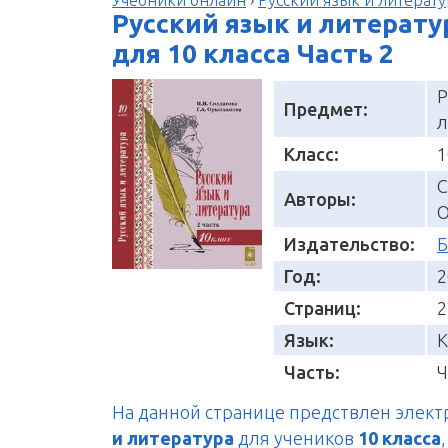
Русский язык и литерату
для 10 класса Часть 2
Р
Предмет:
л
Класс:
1
С
Авторы:
О
Издательство:
Б
Год:
2
Страниц:
2
Язык:
К
Часть:
Ч
На данной странице предствлен элек
и литература
для учеников
10 класса