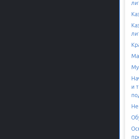
ли
Ка
Ка
ли
Кр
Ма
Му
На
и 
по
Не
Об
Ос
пр