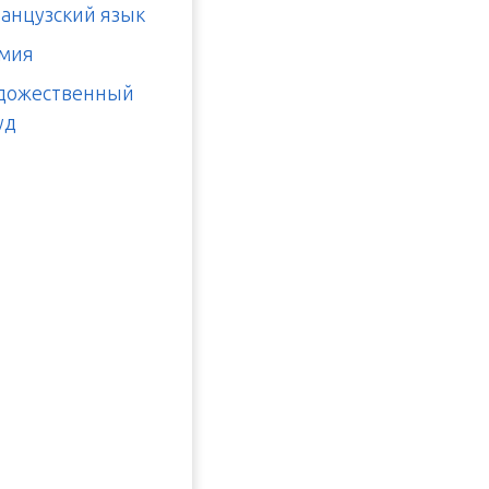
анцузский язык
мия
дожественный
уд