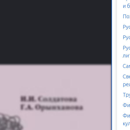
и 
По
Ру
Ру
Ру
ли
Са
Св
ре
Тр
Фи
Фи
ку