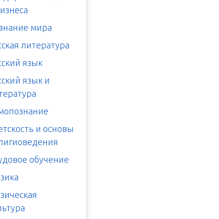
бизнеса
знание мира
сская литература
сский язык
сский язык и
тература
мопознание
етскость и основы
лигиоведения
удовое обучение
зика
зическая
льтура