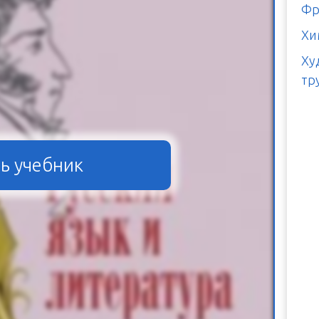
Фр
Хи
Ху
тр
ь учебник