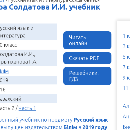
ра Солдатова И.И. учебник
усский язык и
итература
1 
Читать
онлайн
0 класс
3 
олдатова И.И.,
5 
Скачать PDF
рынханова Г.А.
7 
ілім
Решебники,
9 
ГДЗ
019
11
16
азахский
Ал
асть 2 /
Часть 1
Ан
тронный учебник по предмету
Русский язык
Би
, выпущен издательством
Білім
в
2019 году
,