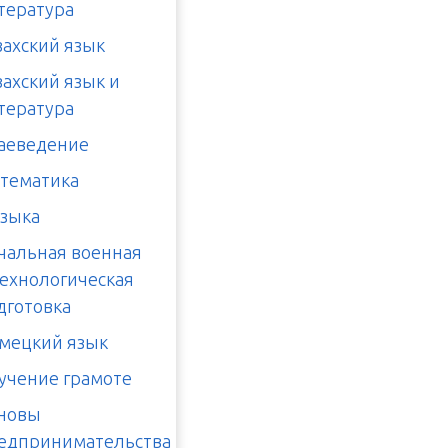
тература
захский язык
захский язык и
тература
аеведение
тематика
зыка
чальная военная
технологическая
дготовка
мецкий язык
учение грамоте
новы
едпринимательства