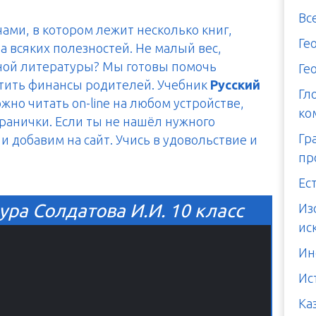
Вс
чами, в котором лежит несколько книг,
Ге
а всяких полезностей. Не малый вес,
тной литературы? Мы готовы помочь
Ге
итить финансы родителей. Учебник
Русский
Гл
жно читать on-line на любом устройстве,
ко
транички. Если ты не нашёл нужного
Гр
и добавим на сайт. Учись в удовольствие и
пр
Ес
ура Солдатова И.И. 10 класс
Из
ис
Ин
Ис
Ка