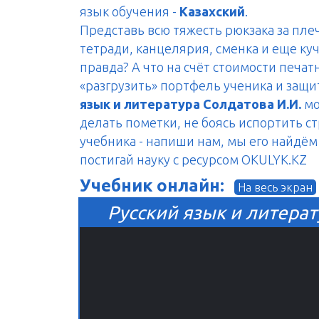
язык обучения -
Казахский
.
Представь всю тяжесть рюкзака за пле
тетради, канцелярия, сменка и еще куч
правда? А что на счёт стоимости печа
«разгрузить» портфель ученика и защ
язык и литература Солдатова И.И.
мо
делать пометки, не боясь испортить с
учебника - напиши нам, мы его найдём 
постигай науку с ресурсом OKULYK.KZ
Учебник онлайн:
На весь экран
Русский язык и литерат