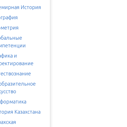
емирная История
ография
ометрия
обальные
мпетенции
афика и
оектирование
тествознание
образительное
кусство
форматика
тория Казахстана
захская