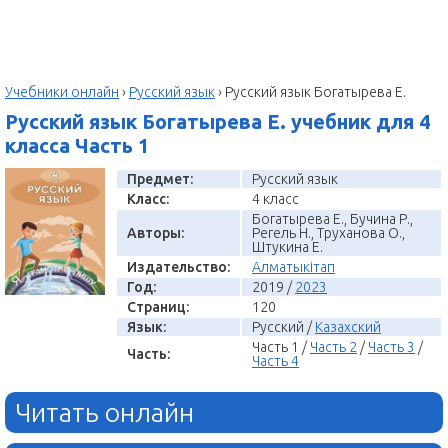
Учебники онлайн
›
Русский язык
›
Русский язык Богатырева Е.
Русский язык Богатырева Е. учебник для 4
класса Часть 1
Предмет:
Русский язык
Класс:
4 класс
Богатырева Е., Бучина Р.,
Авторы:
Регель Н., Труханова О.,
Штукина Е.
Издательство:
Алматыкітап
Год:
2019 /
2023
Страниц:
120
Язык:
Русский /
Казахский
Часть 1 /
Часть 2
/
Часть 3
/
Часть:
Часть 4
Читать онлайн