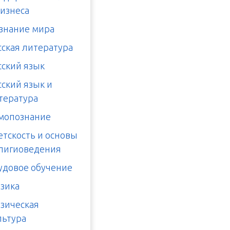
бизнеса
знание мира
сская литература
сский язык
сский язык и
тература
мопознание
етскость и основы
лигиоведения
удовое обучение
зика
зическая
льтура