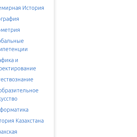
емирная История
ография
ометрия
обальные
мпетенции
афика и
оектирование
тествознание
образительное
кусство
форматика
тория Казахстана
захская