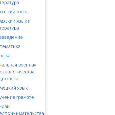
тература
захский язык
захский язык и
тература
аеведение
тематика
зыка
чальная военная
технологическая
дготовка
мецкий язык
учение грамоте
новы
едпринимательства