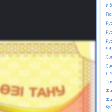
и 
По
Ру
Ру
Ру
ли
Са
Св
ре
Тр
Фи
Фи
ку