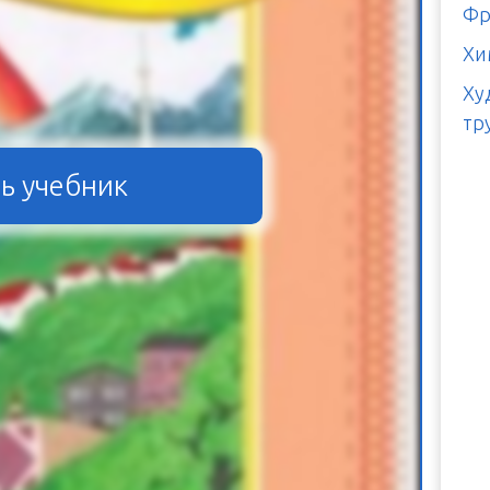
Фр
Хи
Ху
тр
ь учебник