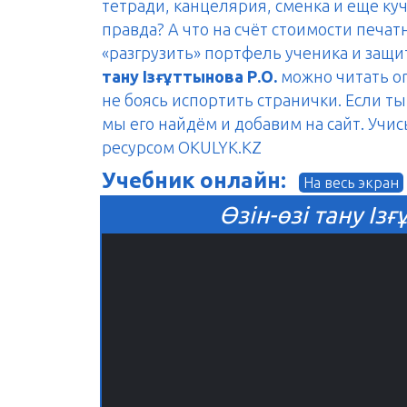
тетради, канцелярия, сменка и еще куч
правда? А что на счёт стоимости печа
«разгрузить» портфель ученика и защ
тану Ізғұттынова Р.О.
можно читать on
не боясь испортить странички. Если т
мы его найдём и добавим на сайт. Учис
ресурсом OKULYK.KZ
Учебник онлайн:
На весь экран
Өзін-өзі тану Ізғ