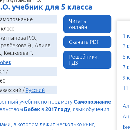
Р.О. учебник для 5 класса
амопознание
Читать
онлайн
 класс
1 
зғұттынова Р.О.,
Скачать PDF
ралбекова Ә., Алиев
3 
., Көшкеева Г.
Решебники,
5 
өбек
ГДЗ
7 
017
9 
60
11
азахский /
Русский
тронный учебник по предмету
Самопознание
Ал
тельством
Бөбек
в
2017 году
, язык обучения
Ан
чами, в котором лежит несколько книг,
Би