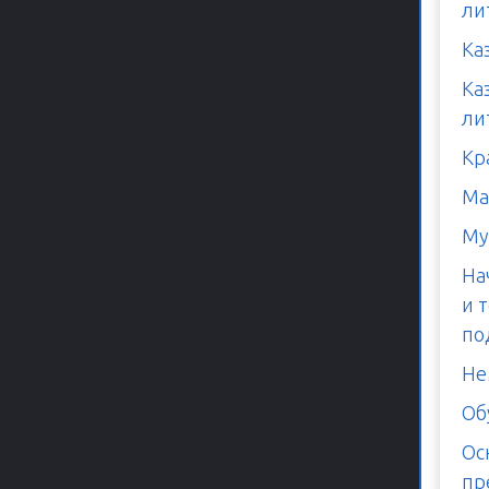
ли
Ка
Ка
ли
Кр
Ма
Му
На
и 
по
Не
Об
Ос
пр