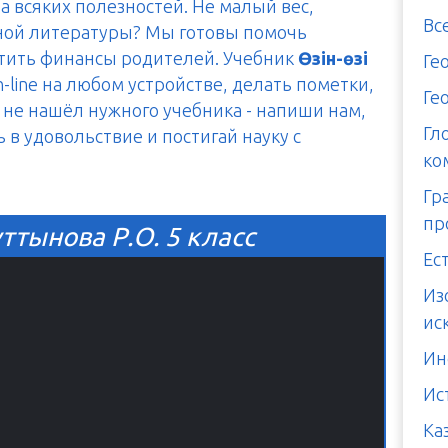
а всяких полезностей. Не малый вес,
Вс
тной литературы? Мы готовы помочь
итить финансы родителей. Учебник
Өзін-өзі
Ге
-line на любом устройстве, делать пометки,
Ге
ы не нашёл нужного учебника - напиши нам,
Гл
ь в удовольствие и постигай науку с
ко
Гр
пр
ұттынова Р.О. 5 класс
Ес
Из
ис
Ин
Ис
Ка