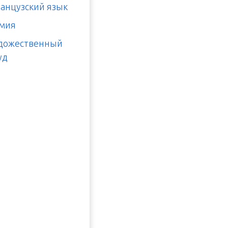
анцузский язык
мия
дожественный
уд