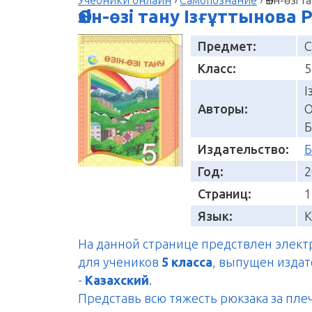
Өзін-өзі тану Ізғұттынова 
Предмет:
С
Класс:
5
І
Авторы:
О
Б
Издательство:
Б
Год:
2
Страниц:
1
Язык:
К
На данной странице предствлен элек
для учеников
5 класса
, выпущен изда
-
Казахский
.
Представь всю тяжесть рюкзака за пле