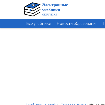
Все учебники
Новости образования
Учебники онлайн
›
Самопознание
›
Өзін-өзі 