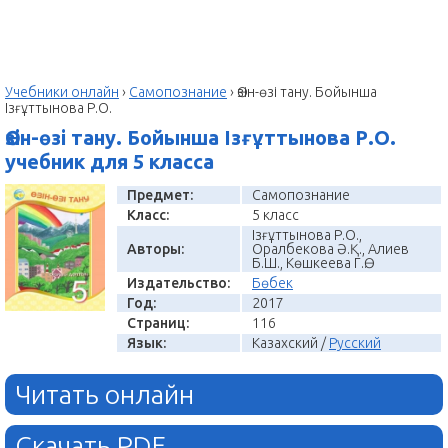
Учебники онлайн
›
Самопознание
›
Өзін-өзі тану. Бойынша
Ізғұттынова Р.О.
Өзін-өзі тану. Бойынша Ізғұттынова Р.О.
учебник для 5 класса
Предмет:
Самопознание
Класс:
5 класс
Ізғұттынова Р.О.,
Авторы:
Оралбекова Ә.Қ., Алиев
Б.Ш., Көшкеева Г.Ө.
Издательство:
Бөбек
Год:
2017
Страниц:
116
Язык:
Казахский /
Русский
Читать онлайн
Скачать PDF