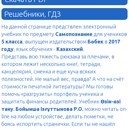
Решебники, ГДЗ
На данной странице предствлен электронный
учебник по предмету
Самопознание
для учеников
5 класса
, выпущен издательством
Бөбек
в
2017
году
, язык обучения -
Казахский
.
Представь всю тяжесть рюкзака за плечами, в
котором лежит несколько книг, тетради,
канцелярия, сменка и еще куча всяких
полезностей. Не малый вес, правда? А что на счёт
стоимости печатной литературы? Мы готовы
помочь «разгрузить» портфель ученика и
защитить финансы родителей. Учебник
Өзін-өзі
тану. Бойынша Ізғұттынова Р.О.
можно читать on-
line на любом устройстве, делать пометки, не
боясь испортить странички. Если ты не нашёл