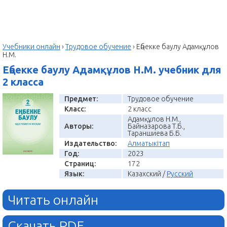
Учебники онлайн
›
Трудовое обучение
›
Еңбекке баулу Aдaмқұлов
Н.М.
Еңбекке баулу Aдaмқұлов Н.М. учебник для
2 класса
Предмет:
Трудовое обучение
Класс:
2 класс
Aдaмқұлов Н.М.,
Авторы:
Бaйнaзaровa Т.Б.,
Тaрaншиевa Б.Б.
Издательство:
Алматыкітап
Год:
2023
Страниц:
172
Язык:
Казахский /
Русский
Читать онлайн
Скачать PDF