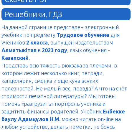
Решебники, ГДЗ
На данной странице предствлен электронный
учебник по предмету
Трудовое обучение
для
учеников
2 класса
, выпущен издательством
Алматыкітап
в
2023 году
, язык обучения -
Казахский
.
Представь всю тяжесть рюкзака за плечами, в
котором лежит несколько книг, тетради,
канцелярия, сменка и еще куча всяких
полезностей. Не малый вес, правда? А что на счёт
стоимости печатной литературы? Мы готовы
помочь «разгрузить» портфель ученика и
защитить финансы родителей. Учебник
Еңбекке
баулу Aдaмқұлов Н.М.
можно читать on-line на
любом устройстве, делать пометки, не боясь