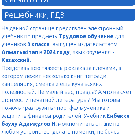
Решебники, ГДЗ
На данной странице предствлен электронный
учебник по предмету
Трудовое обучение
для
учеников
3 класса
, выпущен издательством
Алматыкітап
в
2024 году
, язык обучения -
Казахский
.
Представь всю тяжесть рюкзака за плечами, в
котором лежит несколько книг, тетради,
канцелярия, сменка и еще куча всяких
полезностей. Не малый вес, правда? А что на счёт
стоимости печатной литературы? Мы готовы
помочь «разгрузить» портфель ученика и
защитить финансы родителей. Учебник
Еңбекке
баулу Адамқұлов Н.
можно читать on-line на
любом устройстве, делать пометки, не боясь