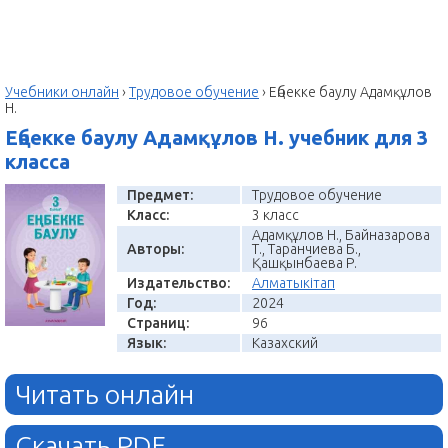
Учебники онлайн
›
Трудовое обучение
›
Еңбекке баулу Адамқұлов
Н.
Еңбекке баулу Адамқұлов Н. учебник для 3
класса
Предмет:
Трудовое обучение
Класс:
3 класс
Адамқұлов Н., Байназарова
Авторы:
Т., Таранчиева Б.,
Қашқынбаева Р.
Издательство:
Алматыкітап
Год:
2024
Страниц:
96
Язык:
Казахский
Читать онлайн
Скачать PDF