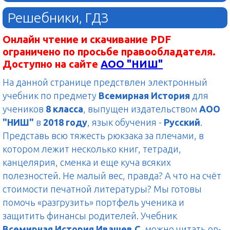
Решебники, ГДЗ
Онлайн чтение и скачивание PDF
ограничено по просьбе правообладателя.
Доступно на сайте
АОО "НИШ"
На данной странице предствлен электронный
учебник по предмету
Всемирная История
для
учеников
8 класса
, выпущен издательством
АОО
"НИШ"
в
2018 году
, язык обучения -
Русский
.
Представь всю тяжесть рюкзака за плечами, в
котором лежит несколько книг, тетради,
канцелярия, сменка и еще куча всяких
полезностей. Не малый вес, правда? А что на счёт
стоимости печатной литературы? Мы готовы
помочь «разгрузить» портфель ученика и
защитить финансы родителей. Учебник
Всемирная История Ивашев С.
можно читать on-