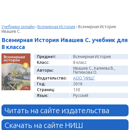
Учебники онлайн
›
Всемирная История
›
Всемирная История
Ивашев С.
Всемирная История Ивашев С. учебник для
8 класса
Предмет:
Всемирная История
Класс:
8 класс
Ивашев С., Калиева Б.,
Авторы:
Питюкова О.
Издательство:
АОО "НИШ"
Год:
2018
Страниц:
130
Язык:
Русский
Читать на сайте издательства
Скачать на сайте НИШ