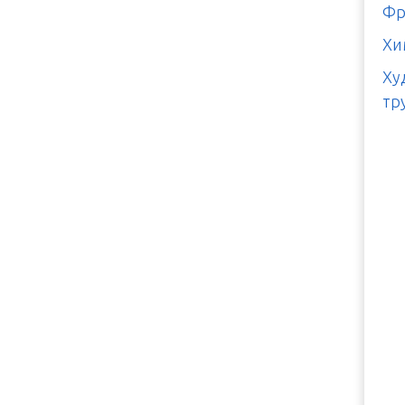
Фр
Хи
Ху
тр