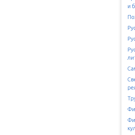
и 
По
Ру
Ру
Ру
ли
Са
Св
ре
Тр
Фи
Фи
ку