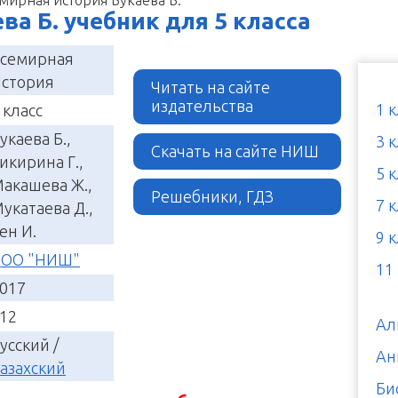
мирная история Букаева Б.
а Б. учебник для 5 класса
семирная
стория
Читать на сайте
издательства
1 
 класс
укаева Б.,
3 
Скачать на сайте НИШ
икирина Г.,
5 
акашева Ж.,
Решебники, ГДЗ
7 
укатаева Д.,
ен И.
9 
АОО "НИШ"
11
017
12
Ал
усский /
Ан
азахский
Би