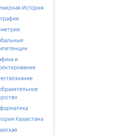
емирная История
ография
ометрия
обальные
мпетенции
афика и
оектирование
тествознание
образительное
кусство
форматика
тория Казахстана
захская