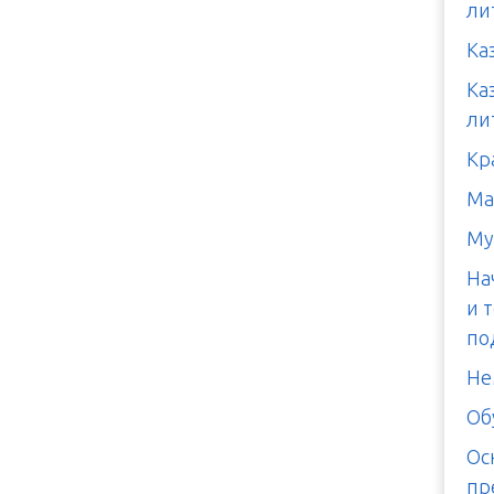
ли
Ка
Ка
ли
Кр
Ма
Му
На
и 
по
Не
Об
Ос
пр