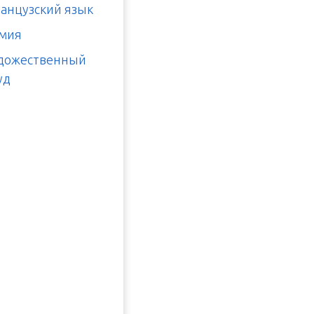
анцузский язык
мия
дожественный
уд