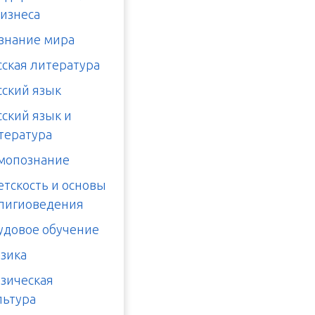
бизнеса
знание мира
сская литература
сский язык
сский язык и
тература
мопознание
етскость и основы
лигиоведения
удовое обучение
зика
зическая
льтура