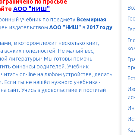
ограничено по просьбе
Вс
айте
АОО "НИШ"
Ге
тронный учебник по предмету
Всемирная
щен издательством
АОО "НИШ"
в
2017 году
,
Ге
Гл
чами, в котором лежит несколько книг,
ко
а всяких полезностей. Не малый вес,
тной литературы? Мы готовы помочь
Гр
итить финансы родителей. Учебник
пр
читать on-line на любом устройстве, делать
Ес
. Если ты не нашёл нужного учебника -
Из
а сайт. Учись в удовольствие и постигай
ис
Ин
Ис
Ка