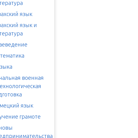
тература
захский язык
захский язык и
тература
аеведение
тематика
зыка
чальная военная
технологическая
дготовка
мецкий язык
учение грамоте
новы
едпринимательства