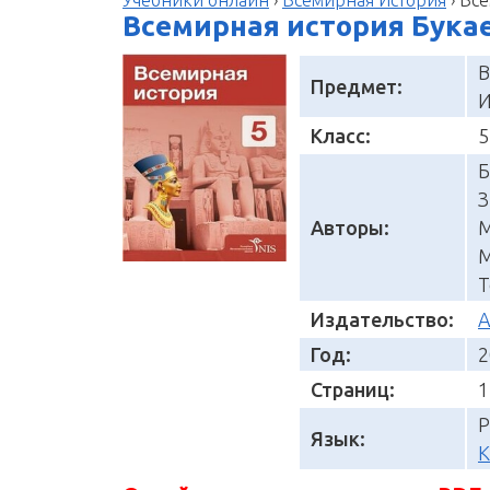
Учебники онлайн
›
Всемирная История
›
Все
Всемирная история Букаев
В
Предмет:
И
Класс:
5
Б
З
Авторы:
М
М
Т
Издательство:
Год:
2
Страниц:
1
Р
Язык:
К