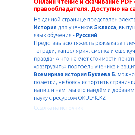
Онлайн чтение и скачивание PDF 
правообладателя. Доступно на с
На данной странице предствлен элек
История
для учеников
5 класса
, выпу
язык обучения -
Русский
.
Представь всю тяжесть рюкзака за пле
тетради, канцелярия, сменка и еще куч
правда? А что на счёт стоимости печа
«разгрузить» портфель ученика и защ
Всемирная история Букаева Б.
можно 
пометки, не боясь испортить странички
напиши нам, мы его найдём и добавим н
науку с ресурсом OKULYK.KZ
Ссылка на источник