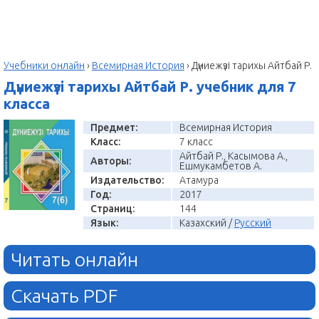
Учебники онлайн
›
Всемирная История
›
Дүниежүзі тарихы Айтбай Р.
Дүниежүзі тарихы Айтбай Р. учебник для 7
класса
Предмет:
Всемирная История
Класс:
7 класс
Айтбай Р., Касымова А.,
Авторы:
Ешмукамбетов А.
Издательство:
Атамура
Год:
2017
Страниц:
144
Язык:
Казахский /
Русский
Читать онлайн
Скачать PDF