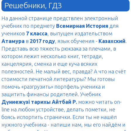
Решебники, ГДЗ
На данной странице предствлен электронный
учебник по предмету
Всемирная История
для
учеников
7 класса
, выпущен издательством
Атамура
в
2017 году
, язык обучения -
Казахский
.
Представь всю тяжесть рюкзака за плечами, в
котором лежит несколько книг, тетради,
канцелярия, сменка и еще куча всяких
полезностей. Не малый вес, правда? А что на счёт
стоимости печатной литературы? Мы готовы
помочь «разгрузить» портфель ученика и
защитить финансы родителей. Учебник
Дүниежүзі тарихы Айтбай Р.
можно читать on-
line на любом устройстве, делать пометки, не
боясь испортить странички. Если ты не нашёл
нужного учебника - напиши нам, мы его найдём и